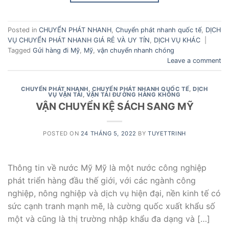
Posted in
CHUYỂN PHÁT NHANH
,
Chuyển phát nhanh quốc tế
,
DỊCH
VỤ CHUYỂN PHÁT NHANH GIÁ RẺ VÀ UY TÍN
,
DỊCH VỤ KHÁC
|
Tagged
Gửi hàng đi Mỹ
,
Mỹ
,
vận chuyển nhanh chóng
Leave a comment
CHUYỂN PHÁT NHANH
,
CHUYỂN PHÁT NHANH QUỐC TẾ
,
DỊCH
VỤ VẬN TẢI
,
VẬN TẢI ĐƯỜNG HÀNG KHÔNG
VẬN CHUYỂN KỆ SÁCH SANG MỸ
POSTED ON
24 THÁNG 5, 2022
BY
TUYETTRINH
Thông tin về nước Mỹ Mỹ là một nước công nghiệp
phát triển hàng đầu thế giới, với các ngành công
nghiệp, nông nghiệp và dịch vụ hiện đại, nền kinh tế có
sức cạnh tranh mạnh mẽ, là cường quốc xuất khẩu số
một và cũng là thị trường nhập khẩu đa dạng và […]