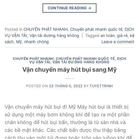
CONTINUE READING
→
Posted in
CHUYỂN PHÁT NHANH
,
Chuyển phát nhanh quốc tế
,
DỊCH
VỤ VẬN TẢI
,
Vận tải đường hàng không
|
Tagged
an toàn
,
giá rẻ
,
kệ
sách
,
Mỹ
,
nhanh chóng
Leave a comment
CHUYỂN PHÁT NHANH
,
CHUYỂN PHÁT NHANH QUỐC TẾ
,
DỊCH
VỤ VẬN TẢI
,
VẬN TẢI ĐƯỜNG HÀNG KHÔNG
Vận chuyển máy hút bụi sang Mỹ
POSTED ON
23 THÁNG 5, 2022
BY
TUYETTRINH
Vận chuyển máy hút bụi đi Mỹ Máy hút bụi là thiết bị
sử dụng một máy bơm không khí để tạo ra một phần
chân không để hút bụi bẩn, thường là từ sàn nhà và
các bề mặt khác. Các chất bẩn được thu thập bằng
cách thu vào một túi đựng hoặc trộn vào luồng khí để