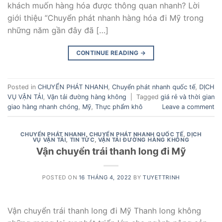
khách muốn hàng hóa được thông quan nhanh? Lời
giới thiệu “Chuyển phát nhanh hàng hóa đi Mỹ trong
những năm gần đây đã […]
CONTINUE READING
→
Posted in
CHUYỂN PHÁT NHANH
,
Chuyển phát nhanh quốc tế
,
DỊCH
VỤ VẬN TẢI
,
Vận tải đường hàng không
|
Tagged
giá rẻ và thời gian
giao hàng nhanh chóng
,
Mỹ
,
Thực phẩm khô
Leave a comment
CHUYỂN PHÁT NHANH
,
CHUYỂN PHÁT NHANH QUỐC TẾ
,
DỊCH
VỤ VẬN TẢI
,
TIN TỨC
,
VẬN TẢI ĐƯỜNG HÀNG KHÔNG
Vận chuyển trái thanh long đi Mỹ
POSTED ON
16 THÁNG 4, 2022
BY
TUYETTRINH
Vận chuyển trái thanh long đi Mỹ Thanh long không