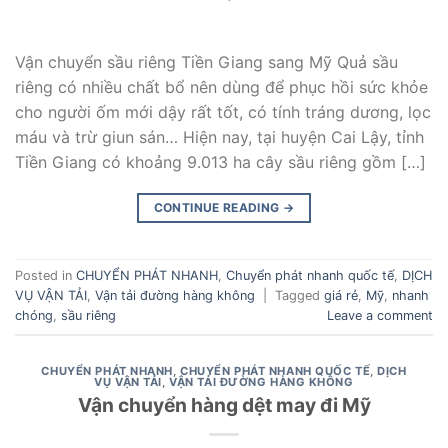
Vận chuyển sầu riêng Tiền Giang sang Mỹ Quả sầu
riêng có nhiều chất bổ nên dùng để phục hồi sức khỏe
cho người ốm mới dậy rất tốt, có tính tráng dương, lọc
máu và trừ giun sán… Hiện nay, tại huyện Cai Lậy, tỉnh
Tiền Giang có khoảng 9.013 ha cây sầu riêng gồm […]
CONTINUE READING
→
Posted in
CHUYỂN PHÁT NHANH
,
Chuyển phát nhanh quốc tế
,
DỊCH
VỤ VẬN TẢI
,
Vận tải đường hàng không
|
Tagged
giá rẻ
,
Mỹ
,
nhanh
chóng
,
sầu riêng
Leave a comment
CHUYỂN PHÁT NHANH
,
CHUYỂN PHÁT NHANH QUỐC TẾ
,
DỊCH
VỤ VẬN TẢI
,
VẬN TẢI ĐƯỜNG HÀNG KHÔNG
Vận chuyển hàng dệt may đi Mỹ