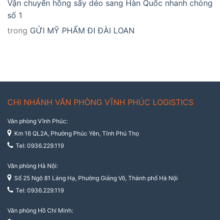
Vận chuyển hồng sấy dẻo sang Hàn Quốc nhanh chóng
số 1
trong
GỬI MỸ PHẨM ĐI ĐÀI LOAN
CHI NHÁNH VĂN PHÒNG VĨNH PHÚC LOGISTICS
Văn phòng Vĩnh Phúc:
Km 16 QL2A, Phường Phúc Yên, Tỉnh Phú Thọ
Tel: 0936.229.119
Văn phòng Hà Nội:
Số 25 Ngõ 81 Láng Hạ, Phường Giảng Võ, Thành phố Hà Nội
Tel: 0936.229.119
Văn phòng Hồ Chí Minh: