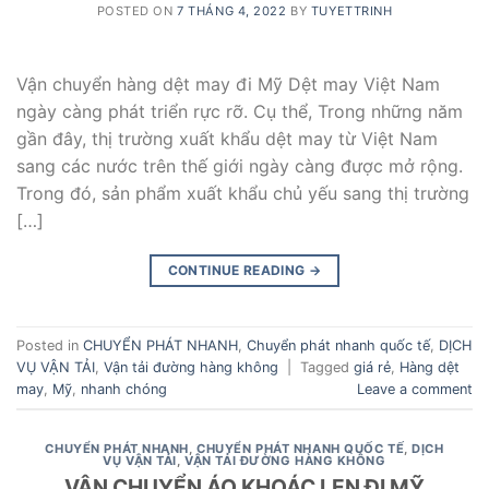
POSTED ON
7 THÁNG 4, 2022
BY
TUYETTRINH
Vận chuyển hàng dệt may đi Mỹ Dệt may Việt Nam
ngày càng phát triển rực rỡ. Cụ thể, Trong những năm
gần đây, thị trường xuất khẩu dệt may từ Việt Nam
sang các nước trên thế giới ngày càng được mở rộng.
Trong đó, sản phẩm xuất khẩu chủ yếu sang thị trường
[…]
CONTINUE READING
→
Posted in
CHUYỂN PHÁT NHANH
,
Chuyển phát nhanh quốc tế
,
DỊCH
VỤ VẬN TẢI
,
Vận tải đường hàng không
|
Tagged
giá rẻ
,
Hàng dệt
may
,
Mỹ
,
nhanh chóng
Leave a comment
CHUYỂN PHÁT NHANH
,
CHUYỂN PHÁT NHANH QUỐC TẾ
,
DỊCH
VỤ VẬN TẢI
,
VẬN TẢI ĐƯỜNG HÀNG KHÔNG
VẬN CHUYỂN ÁO KHOÁC LEN ĐI MỸ