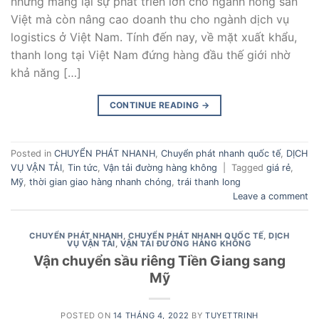
những mang lại sự phát triển lớn cho ngành nông sản
Việt mà còn nâng cao doanh thu cho ngành dịch vụ
logistics ở Việt Nam. Tính đến nay, về mặt xuất khẩu,
thanh long tại Việt Nam đứng hàng đầu thế giới nhờ
khả năng […]
CONTINUE READING
→
Posted in
CHUYỂN PHÁT NHANH
,
Chuyển phát nhanh quốc tế
,
DỊCH
VỤ VẬN TẢI
,
Tin tức
,
Vận tải đường hàng không
|
Tagged
giá rẻ
,
Mỹ
,
thời gian giao hàng nhanh chóng
,
trái thanh long
Leave a comment
CHUYỂN PHÁT NHANH
,
CHUYỂN PHÁT NHANH QUỐC TẾ
,
DỊCH
VỤ VẬN TẢI
,
VẬN TẢI ĐƯỜNG HÀNG KHÔNG
Vận chuyển sầu riêng Tiền Giang sang
Mỹ
POSTED ON
14 THÁNG 4, 2022
BY
TUYETTRINH