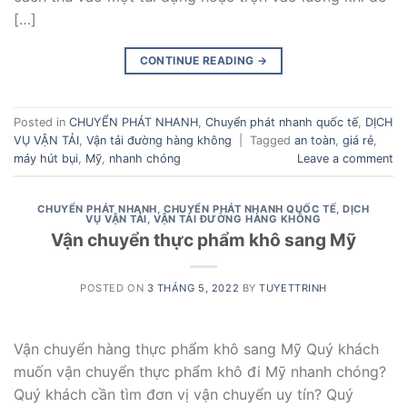
[…]
CONTINUE READING
→
Posted in
CHUYỂN PHÁT NHANH
,
Chuyển phát nhanh quốc tế
,
DỊCH
VỤ VẬN TẢI
,
Vận tải đường hàng không
|
Tagged
an toàn
,
giá rẻ
,
máy hút bụi
,
Mỹ
,
nhanh chóng
Leave a comment
CHUYỂN PHÁT NHANH
,
CHUYỂN PHÁT NHANH QUỐC TẾ
,
DỊCH
VỤ VẬN TẢI
,
VẬN TẢI ĐƯỜNG HÀNG KHÔNG
Vận chuyển thực phẩm khô sang Mỹ
POSTED ON
3 THÁNG 5, 2022
BY
TUYETTRINH
Vận chuyển hàng thực phẩm khô sang Mỹ Quý khách
muốn vận chuyển thực phẩm khô đi Mỹ nhanh chóng?
Quý khách cần tìm đơn vị vận chuyển uy tín? Quý