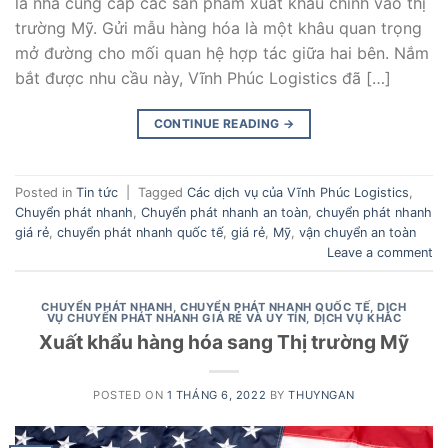
là nhà cung cấp các sản phẩm xuất khẩu chính vào thị
trường Mỹ. Gửi mẫu hàng hóa là một khâu quan trọng
mở đường cho mối quan hệ hợp tác giữa hai bên. Nắm
bắt được nhu cầu này, Vĩnh Phúc Logistics đã […]
CONTINUE READING
→
Posted in
Tin tức
|
Tagged
Các dịch vụ của Vĩnh Phúc Logistics
,
Chuyển phát nhanh
,
Chuyển phát nhanh an toàn
,
chuyển phát nhanh
giá rẻ
,
chuyển phát nhanh quốc tế
,
giá rẻ
,
Mỹ
,
vận chuyển an toàn
Leave a comment
CHUYỂN PHÁT NHANH
,
CHUYỂN PHÁT NHANH QUỐC TẾ
,
DỊCH
VỤ CHUYỂN PHÁT NHANH GIÁ RẺ VÀ UY TÍN
,
DỊCH VỤ KHÁC
Xuất khẩu hàng hóa sang Thị trường Mỹ
POSTED ON
1 THÁNG 6, 2022
BY
THUYNGAN