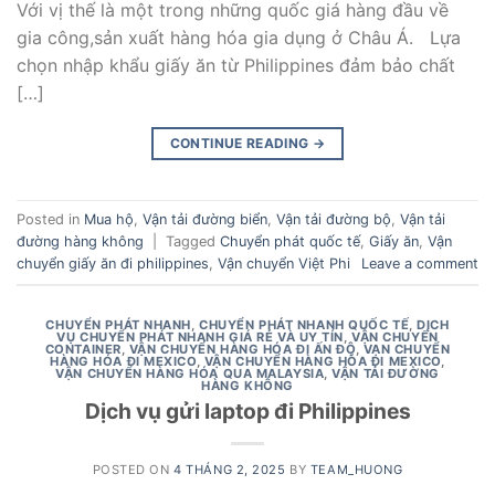
Với vị thế là một trong những quốc giá hàng đầu về
gia công,sản xuất hàng hóa gia dụng ở Châu Á. Lựa
chọn nhập khẩu giấy ăn từ Philippines đảm bảo chất
[…]
CONTINUE READING
→
Posted in
Mua hộ
,
Vận tải đường biển
,
Vận tải đường bộ
,
Vận tải
đường hàng không
|
Tagged
Chuyển phát quốc tế
,
Giấy ăn
,
Vận
chuyển giấy ăn đi philippines
,
Vận chuyển Việt Phi
Leave a comment
CHUYỂN PHÁT NHANH
,
CHUYỂN PHÁT NHANH QUỐC TẾ
,
DỊCH
VỤ CHUYỂN PHÁT NHANH GIÁ RẺ VÀ UY TÍN
,
VẬN CHUYỂN
CONTAINER
,
VẬN CHUYỂN HÀNG HÓA ĐI ẤN ĐỘ
,
VẠN CHUYỂN
HÀNG HÓA ĐI MEXICO
,
VẬN CHUYỂN HÀNG HÓA ĐI MEXICO
,
VẬN CHUYỂN HÀNG HÓA QUA MALAYSIA
,
VẬN TẢI ĐƯỜNG
HÀNG KHÔNG
Dịch vụ gửi laptop đi Philippines
POSTED ON
4 THÁNG 2, 2025
BY
TEAM_HUONG