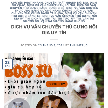
CHUYỂN PHÁT NHANH
,
CHUYỂN PHÁT NHANH NỘI ĐỊA
,
DỊCH
VỤ KHÁC
,
DỊCH VỤ VẬN CHUYỂN THÚ CƯNG
,
DỊCH VỤ VẬN
CHUYỂN THÚ CƯNG BẰNG ĐƯỜNG BỘ
,
DỊCH VỤ VẬN CHUYỂN
THÚ CƯNG BẰNG ĐƯỜNG HÀNG KHÔNG
,
DỊCH VỤ VẬN
CHUYỂN THÚ CƯNG BẰNG TÀU HỎA
,
DỊCH VỤ VẬN CHUYỂN
THÚ CƯNG BẰNG XE
,
DỊCH VỤ VẬN CHUYỂN THÚ CƯNG NỘI
ĐỊA UY TÍN
,
DỊCH VỤ VẬN TẢI
,
TIN TỨC
,
UY TÍN
,
VẬN TẢI
ĐƯỜNG BỘ
,
VẬN TẢI ĐƯỜNG HÀNG KHÔNG
DỊCH VỤ VẬN CHUYỂN THÚ CƯNG NỘI
ĐỊA UY TÍN
POSTED ON
23 THÁNG 3, 2024
BY
THANHTRUC
23
Th3