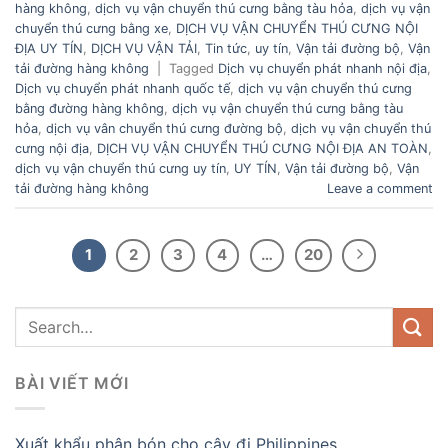
hàng không
,
dịch vụ vận chuyển thú cưng bằng tàu hỏa
,
dịch vụ vận
chuyển thú cưng bằng xe
,
DỊCH VỤ VẬN CHUYỂN THÚ CƯNG NỘI
ĐỊA UY TÍN
,
DỊCH VỤ VẬN TẢI
,
Tin tức
,
uy tín
,
Vận tải đường bộ
,
Vận
tải đường hàng không
|
Tagged
Dịch vụ chuyển phát nhanh nội địa
,
Dịch vụ chuyển phát nhanh quốc tế
,
dịch vụ vận chuyển thú cưng
bằng đường hàng không
,
dịch vụ vận chuyển thú cưng bằng tàu
hỏa
,
dịch vụ vân chuyển thú cưng đường bộ
,
dịch vụ vận chuyển thú
cưng nội địa
,
DỊCH VỤ VẬN CHUYỂN THÚ CƯNG NỘI ĐỊA AN TOÀN
,
dịch vụ vận chuyển thú cưng uy tín
,
UY TÍN
,
Vận tải đường bộ
,
Vận
tải đường hàng không
Leave a comment
1
2
3
4
…
20
BÀI VIẾT MỚI
Xuất khẩu phân bón cho cây đi Philippines