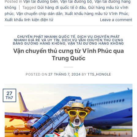
Posted in
Vận tải đường biển
,
Vận tải đường bộ
,
Vận tải đường hàng
không
|
Tagged
Gửi hàng đi quốc tế ở đâu
,
Gửi hàng mẫu từ vĩnh
phúc
,
Vận chuyển chip dán dẫn
,
Xuất khẩu hàng mẫu từ Vĩnh Phúc
,
Xuất khẩu linh kiện điện tử
Leave a comment
CHUYỂN PHÁT NHANH QUỐC TẾ
,
DỊCH VỤ CHUYỂN PHÁT
NHANH GIÁ RẺ VÀ UY TÍN
,
DỊCH VỤ VẬN CHUYỂN THÚ CƯNG
BẰNG ĐƯỜNG HÀNG KHÔNG
,
VẬN TẢI ĐƯỜNG HÀNG KHÔNG
Vận chuyển thú cưng từ Vĩnh Phúc qua
Trung Quốc
POSTED ON
27 THÁNG 7, 2024
BY
TTS_HONGLE
27
Th7