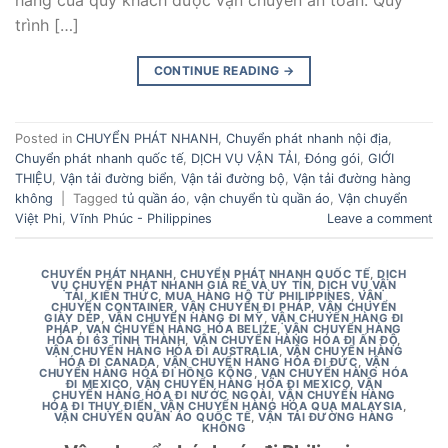
trình […]
CONTINUE READING
→
Posted in
CHUYỂN PHÁT NHANH
,
Chuyển phát nhanh nội địa
,
Chuyển phát nhanh quốc tế
,
DỊCH VỤ VẬN TẢI
,
Đóng gói
,
GIỚI
THIỆU
,
Vận tải đường biển
,
Vận tải đường bộ
,
Vận tải đường hàng
không
|
Tagged
tủ quần áo
,
vận chuyển tù quần áo
,
Vận chuyển
Việt Phi
,
Vĩnh Phúc - Philippines
Leave a comment
CHUYỂN PHÁT NHANH
,
CHUYỂN PHÁT NHANH QUỐC TẾ
,
DỊCH
VỤ CHUYỂN PHÁT NHANH GIÁ RẺ VÀ UY TÍN
,
DỊCH VỤ VẬN
TẢI
,
KIẾN THỨC
,
MUA HÀNG HỘ TỪ PHILIPPINES
,
VẬN
CHUYỂN CONTAINER
,
VẬN CHUYỂN ĐI PHÁP
,
VẬN CHUYỂN
GIÀY DÉP
,
VẬN CHUYỂN HÀNG ĐI MỸ
,
VẬN CHUYỂN HÀNG ĐI
PHÁP
,
VẠN CHUYỂN HÀNG HÓA BELIZE
,
VẬN CHUYỂN HÀNG
HÓA ĐI 63 TỈNH THÀNH
,
VẬN CHUYỂN HÀNG HÓA ĐI ẤN ĐỘ
,
VẬN CHUYỂN HÀNG HÓA ĐI AUSTRALIA
,
VẬN CHUYỂN HÀNG
HÓA ĐI CANADA
,
VẬN CHUYỂN HÀNG HÓA ĐI ĐỨC
,
VẬN
CHUYỂN HÀNG HÓA ĐI HỒNG KÔNG
,
VẠN CHUYỂN HÀNG HÓA
ĐI MEXICO
,
VẬN CHUYỂN HÀNG HÓA ĐI MEXICO
,
VẬN
CHUYỂN HÀNG HÓA ĐI NƯỚC NGOÀI
,
VẬN CHUYỂN HÀNG
HÓA ĐI THỤY ĐIỂN
,
VẬN CHUYỂN HÀNG HÓA QUA MALAYSIA
,
VẬN CHUYỂN QUẦN ÁO QUỐC TẾ
,
VẬN TẢI ĐƯỜNG HÀNG
KHÔNG