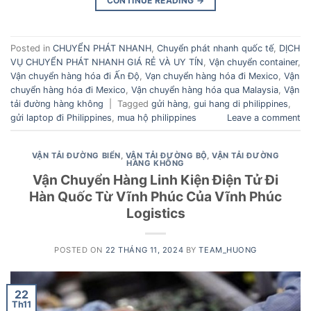
CONTINUE READING
→
Posted in
CHUYỂN PHÁT NHANH
,
Chuyển phát nhanh quốc tế
,
DỊCH
VỤ CHUYỂN PHÁT NHANH GIÁ RẺ VÀ UY TÍN
,
Vận chuyển container
,
Vận chuyển hàng hóa đi Ấn Độ
,
Vạn chuyển hàng hóa đi Mexico
,
Vận
chuyển hàng hóa đi Mexico
,
Vận chuyển hàng hóa qua Malaysia
,
Vận
tải đường hàng không
|
Tagged
gửi hàng
,
gui hang di philippines
,
gửi laptop đi Philippines
,
mua hộ philippines
Leave a comment
VẬN TẢI ĐƯỜNG BIỂN
,
VẬN TẢI ĐƯỜNG BỘ
,
VẬN TẢI ĐƯỜNG
HÀNG KHÔNG
Vận Chuyển Hàng Linh Kiện Điện Tử Đi
Hàn Quốc Từ Vĩnh Phúc Của Vĩnh Phúc
Logistics
POSTED ON
22 THÁNG 11, 2024
BY
TEAM_HUONG
22
Th11