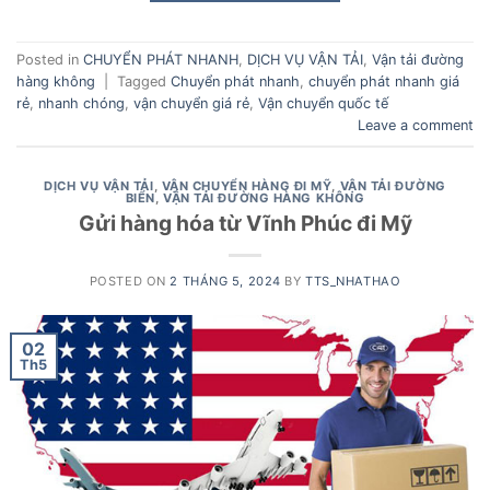
Posted in
CHUYỂN PHÁT NHANH
,
DỊCH VỤ VẬN TẢI
,
Vận tải đường
hàng không
|
Tagged
Chuyển phát nhanh
,
chuyển phát nhanh giá
rẻ
,
nhanh chóng
,
vận chuyển giá rẻ
,
Vận chuyển quốc tế
Leave a comment
DỊCH VỤ VẬN TẢI
,
VẬN CHUYỂN HÀNG ĐI MỸ
,
VẬN TẢI ĐƯỜNG
BIỂN
,
VẬN TẢI ĐƯỜNG HÀNG KHÔNG
Gửi hàng hóa từ Vĩnh Phúc đi Mỹ
POSTED ON
2 THÁNG 5, 2024
BY
TTS_NHATHAO
02
Th5