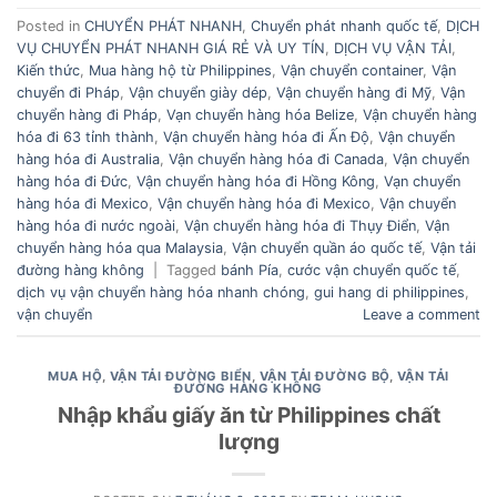
Posted in
CHUYỂN PHÁT NHANH
,
Chuyển phát nhanh quốc tế
,
DỊCH
VỤ CHUYỂN PHÁT NHANH GIÁ RẺ VÀ UY TÍN
,
DỊCH VỤ VẬN TẢI
,
Kiến thức
,
Mua hàng hộ từ Philippines
,
Vận chuyển container
,
Vận
chuyển đi Pháp
,
Vận chuyển giày dép
,
Vận chuyển hàng đi Mỹ
,
Vận
chuyển hàng đi Pháp
,
Vạn chuyển hàng hóa Belize
,
Vận chuyển hàng
hóa đi 63 tỉnh thành
,
Vận chuyển hàng hóa đi Ấn Độ
,
Vận chuyển
hàng hóa đi Australia
,
Vận chuyển hàng hóa đi Canada
,
Vận chuyển
hàng hóa đi Đức
,
Vận chuyển hàng hóa đi Hồng Kông
,
Vạn chuyển
hàng hóa đi Mexico
,
Vận chuyển hàng hóa đi Mexico
,
Vận chuyển
hàng hóa đi nước ngoài
,
Vận chuyển hàng hóa đi Thụy Điển
,
Vận
chuyển hàng hóa qua Malaysia
,
Vận chuyển quần áo quốc tế
,
Vận tải
đường hàng không
|
Tagged
bánh Pía
,
cước vận chuyển quốc tế
,
dịch vụ vận chuyển hàng hóa nhanh chóng
,
gui hang di philippines
,
vận chuyển
Leave a comment
MUA HỘ
,
VẬN TẢI ĐƯỜNG BIỂN
,
VẬN TẢI ĐƯỜNG BỘ
,
VẬN TẢI
ĐƯỜNG HÀNG KHÔNG
Nhập khẩu giấy ăn từ Philippines chất
lượng