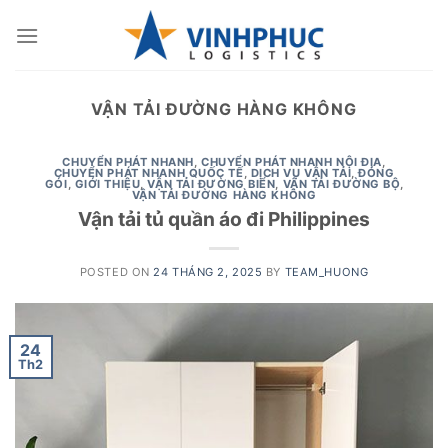
Skip
to
content
VẬN TẢI ĐƯỜNG HÀNG KHÔNG
CHUYỂN PHÁT NHANH
,
CHUYỂN PHÁT NHANH NỘI ĐỊA
,
CHUYỂN PHÁT NHANH QUỐC TẾ
,
DỊCH VỤ VẬN TẢI
,
ĐÓNG
GÓI
,
GIỚI THIỆU
,
VẬN TẢI ĐƯỜNG BIỂN
,
VẬN TẢI ĐƯỜNG BỘ
,
VẬN TẢI ĐƯỜNG HÀNG KHÔNG
Vận tải tủ quần áo đi Philippines
POSTED ON
24 THÁNG 2, 2025
BY
TEAM_HUONG
24
Th2