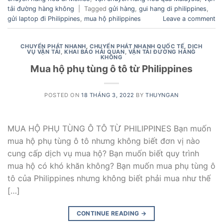
tải đường hàng không
|
Tagged
gửi hàng
,
gui hang di philippines
,
gửi laptop đi Philippines
,
mua hộ philippines
Leave a comment
CHUYỂN PHÁT NHANH
,
CHUYỂN PHÁT NHANH QUỐC TẾ
,
DỊCH
VỤ VẬN TẢI
,
KHAI BÁO HẢI QUAN
,
VẬN TẢI ĐƯỜNG HÀNG
KHÔNG
Mua hộ phụ tùng ô tô từ Philippines
POSTED ON
18 THÁNG 3, 2022
BY
THUYNGAN
MUA HỘ PHỤ TÙNG Ô TÔ TỪ PHILIPPINES Bạn muốn
mua hộ phụ tùng ô tô nhưng không biết đơn vị nào
cung cấp dịch vụ mua hộ? Bạn muốn biết quy trình
mua hộ có khó khăn không? Bạn muốn mua phụ tùng ô
tô của Philippines nhưng không biết phải mua như thế
[…]
CONTINUE READING
→