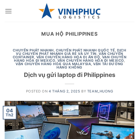
Skip
to
content
MUA HỘ PHILIPPINES
CHUYỂN PHÁT NHANH
,
CHUYỂN PHÁT NHANH QUỐC TẾ
,
DỊCH
VỤ CHUYỂN PHÁT NHANH GIÁ RẺ VÀ UY TÍN
,
VẬN CHUYỂN
CONTAINER
,
VẬN CHUYỂN HÀNG HÓA ĐI ẤN ĐỘ
,
VẠN CHUYỂN
HÀNG HÓA ĐI MEXICO
,
VẬN CHUYỂN HÀNG HÓA ĐI MEXICO
,
VẬN CHUYỂN HÀNG HÓA QUA MALAYSIA
,
VẬN TẢI ĐƯỜNG
HÀNG KHÔNG
Dịch vụ gửi laptop đi Philippines
POSTED ON
4 THÁNG 2, 2025
BY
TEAM_HUONG
04
Th2