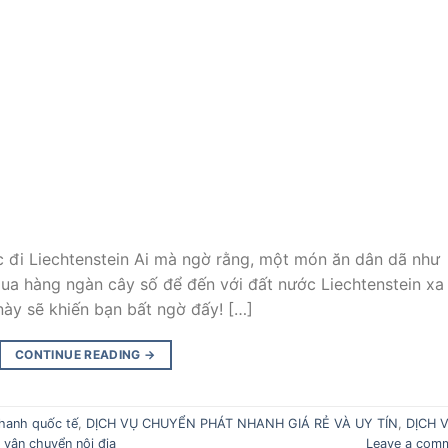
c đi Liechtenstein Ai mà ngờ rằng, một món ăn dân dã như
qua hàng ngàn cây số để đến với đất nước Liechtenstein xa
này sẽ khiến bạn bất ngờ đấy! […]
CONTINUE READING
→
hanh quốc tế
,
DỊCH VỤ CHUYỂN PHÁT NHANH GIÁ RẺ VÀ UY TÍN
,
DỊCH 
,
vận chuyển nội địa
Leave a com