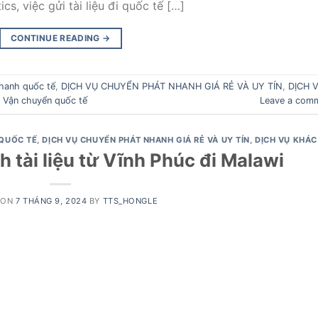
ics, việc gửi tài liệu đi quốc tế […]
CONTINUE READING
→
hanh quốc tế
,
DỊCH VỤ CHUYỂN PHÁT NHANH GIÁ RẺ VÀ UY TÍN
,
DỊCH 
,
Vận chuyển quốc tế
Leave a com
QUỐC TẾ
,
DỊCH VỤ CHUYỂN PHÁT NHANH GIÁ RẺ VÀ UY TÍN
,
DỊCH VỤ KHÁC
 tài liệu từ Vĩnh Phúc đi Malawi
 ON
7 THÁNG 9, 2024
BY
TTS_HONGLE