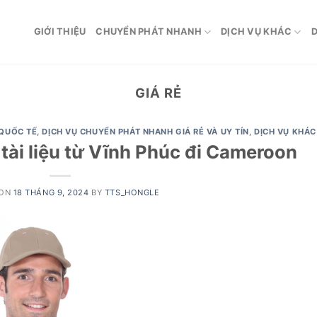
GIỚI THIỆU
CHUYỂN PHÁT NHANH
DỊCH VỤ KHÁC
D
GIÁ RẺ
QUỐC TẾ
,
DỊCH VỤ CHUYỂN PHÁT NHANH GIÁ RẺ VÀ UY TÍN
,
DỊCH VỤ KHÁC
ài liệu từ Vĩnh Phúc đi Cameroon
 ON
18 THÁNG 9, 2024
BY
TTS_HONGLE