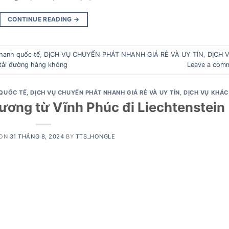
CONTINUE READING
→
hanh quốc tế
,
DỊCH VỤ CHUYỂN PHÁT NHANH GIÁ RẺ VÀ UY TÍN
,
DỊCH 
tải đường hàng không
Leave a com
QUỐC TẾ
,
DỊCH VỤ CHUYỂN PHÁT NHANH GIÁ RẺ VÀ UY TÍN
,
DỊCH VỤ KHÁC
sương từ Vĩnh Phúc đi Liechtenstein
 ON
31 THÁNG 8, 2024
BY
TTS_HONGLE