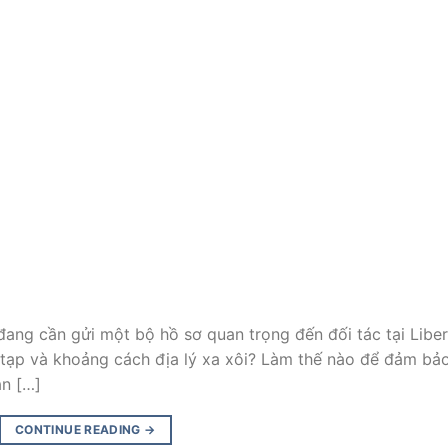
n đang cần gửi một bộ hồ sơ quan trọng đến đối tác tại Liber
 tạp và khoảng cách địa lý xa xôi? Làm thế nào để đảm bả
àn […]
CONTINUE READING
→