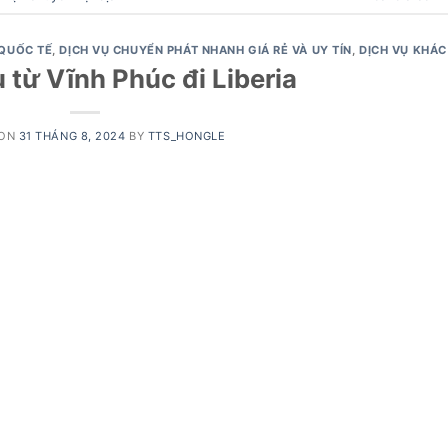
QUỐC TẾ
,
DỊCH VỤ CHUYỂN PHÁT NHANH GIÁ RẺ VÀ UY TÍN
,
DỊCH VỤ KHÁC
ệu từ Vĩnh Phúc đi Liberia
 ON
31 THÁNG 8, 2024
BY
TTS_HONGLE