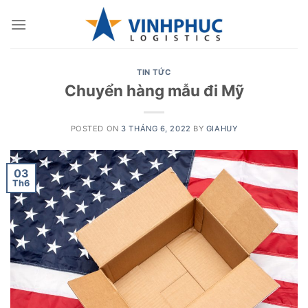
Skip
to
content
TIN TỨC
Chuyển hàng mẫu đi Mỹ
POSTED ON
3 THÁNG 6, 2022
BY
GIAHUY
03
Th6