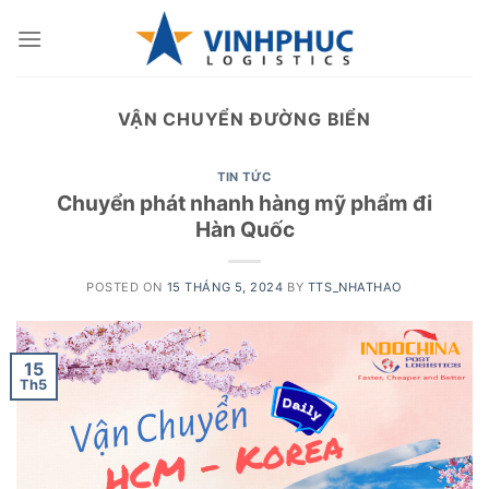
Skip
to
content
VẬN CHUYỂN ĐƯỜNG BIỂN
TIN TỨC
Chuyển phát nhanh hàng mỹ phẩm đi
Hàn Quốc
POSTED ON
15 THÁNG 5, 2024
BY
TTS_NHATHAO
15
Th5