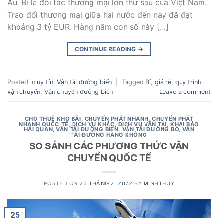
Âu, Bỉ là đối tác thương mại lớn thứ sáu của Việt Nam.
Trao đổi thương mại giữa hai nước đến nay đã đạt
khoảng 3 tỷ EUR. Hàng năm con số này […]
CONTINUE READING
→
Posted in
uy tín
,
Vận tải đường biển
|
Tagged
Bỉ
,
giá rẻ
,
quy trình
vận chuyển
,
Vận chuyển đường biển
Leave a comment
CHO THUÊ KHO BÃI
,
CHUYỂN PHÁT NHANH
,
CHUYỂN PHÁT
NHANH QUỐC TẾ
,
DỊCH VỤ KHÁC
,
DỊCH VỤ VẬN TẢI
,
KHAI BÁO
HẢI QUAN
,
VẬN TẢI ĐƯỜNG BIỂN
,
VẬN TẢI ĐƯỜNG BỘ
,
VẬN
TẢI ĐƯỜNG HÀNG KHÔNG
SO SÁNH CÁC PHƯƠNG THỨC VẬN
CHUYỂN QUỐC TẾ
POSTED ON
25 THÁNG 2, 2022
BY
MINHTHUY
25