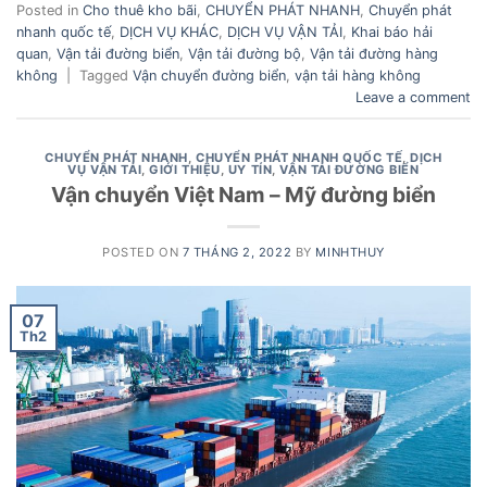
Posted in
Cho thuê kho bãi
,
CHUYỂN PHÁT NHANH
,
Chuyển phát
nhanh quốc tế
,
DỊCH VỤ KHÁC
,
DỊCH VỤ VẬN TẢI
,
Khai báo hải
quan
,
Vận tải đường biển
,
Vận tải đường bộ
,
Vận tải đường hàng
không
|
Tagged
Vận chuyển đường biển
,
vận tải hàng không
Leave a comment
CHUYỂN PHÁT NHANH
,
CHUYỂN PHÁT NHANH QUỐC TẾ
,
DỊCH
VỤ VẬN TẢI
,
GIỚI THIỆU
,
UY TÍN
,
VẬN TẢI ĐƯỜNG BIỂN
Vận chuyển Việt Nam – Mỹ đường biển
POSTED ON
7 THÁNG 2, 2022
BY
MINHTHUY
07
Th2