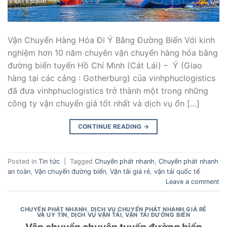
Vận Chuyển Hàng Hóa Đi Ý Bằng Đường Biển Với kinh
nghiệm hơn 10 năm chuyên vận chuyển hàng hóa bằng
đường biển tuyến Hồ Chí Minh (Cát Lái) – Ý (Giao
hàng tại các cảng : Gotherburg) của vinhphuclogistics
đã đưa vinhphuclogistics trở thành một trong những
công ty vận chuyển giá tốt nhất và dịch vụ ổn […]
CONTINUE READING
→
Posted in
Tin tức
|
Tagged
Chuyển phát nhanh
,
Chuyển phát nhanh
an toàn
,
Vận chuyển đường biển
,
Vận tải giá rẻ
,
vận tải quốc tế
Leave a comment
CHUYỂN PHÁT NHANH
,
DỊCH VỤ CHUYỂN PHÁT NHANH GIÁ RẺ
VÀ UY TÍN
,
DỊCH VỤ VẬN TẢI
,
VẬN TẢI ĐƯỜNG BIỂN