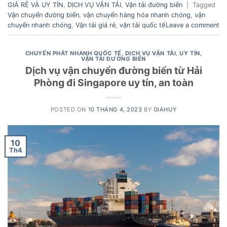
GIÁ RẺ VÀ UY TÍN
,
DỊCH VỤ VẬN TẢI
,
Vận tải đường biển
|
Tagged
Vận chuyển đường biển
,
vận chuyển hàng hóa nhanh chóng
,
vận
chuyển nhanh chóng
,
Vận tải giá rẻ
,
vận tải quốc tế
Leave a comment
CHUYỂN PHÁT NHANH QUỐC TẾ
,
DỊCH VỤ VẬN TẢI
,
UY TÍN
,
VẬN TẢI ĐƯỜNG BIỂN
Dịch vụ vận chuyển đường biển từ Hải
Phòng đi Singapore uy tín, an toàn
POSTED ON
10 THÁNG 4, 2023
BY
GIAHUY
10
Th4