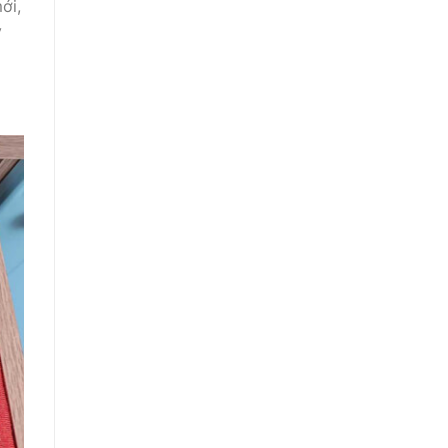
ới,
ý