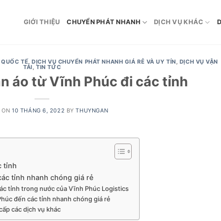
GIỚI THIỆU
CHUYỂN PHÁT NHANH
DỊCH VỤ KHÁC
D
 QUỐC TẾ
,
DỊCH VỤ CHUYỂN PHÁT NHANH GIÁ RẺ VÀ UY TÍN
,
DỊCH VỤ VẬN
TẢI
,
TIN TỨC
 áo từ Vĩnh Phúc đi các tỉnh
 ON
10 THÁNG 6, 2022
BY
THUYNGAN
 tỉnh
ác tỉnh nhanh chóng giá rẻ
c tỉnh trong nước của Vĩnh Phúc Logistics
Phúc đến các tỉnh nhanh chóng giá rẻ
cấp các dịch vụ khác