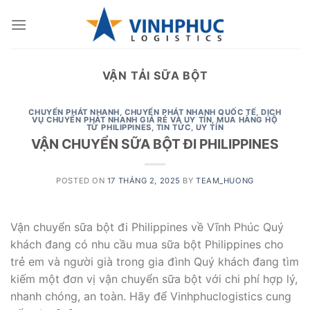
Skip
to
content
VẬN TẢI SỮA BỘT
CHUYỂN PHÁT NHANH
,
CHUYỂN PHÁT NHANH QUỐC TẾ
,
DỊCH
VỤ CHUYỂN PHÁT NHANH GIÁ RẺ VÀ UY TÍN
,
MUA HÀNG HỘ
TỪ PHILIPPINES
,
TIN TỨC
,
UY TÍN
VẬN CHUYỂN SỮA BỘT ĐI PHILIPPINES
POSTED ON
17 THÁNG 2, 2025
BY
TEAM_HUONG
Vận chuyển sữa bột đi Philippines về Vĩnh Phúc Quý
khách đang có nhu cầu mua sữa bột Philippines cho
trẻ em và người già trong gia đình Quý khách đang tìm
kiếm một đơn vị vận chuyển sữa bột với chi phí hợp lý,
nhanh chóng, an toàn. Hãy để Vinhphuclogistics cung