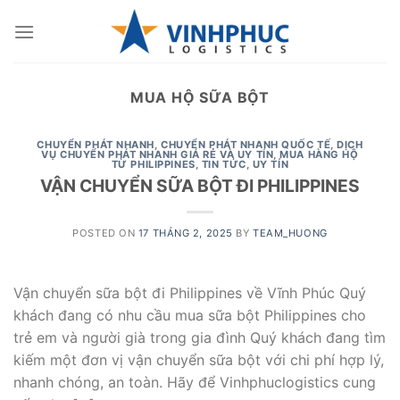
Skip
to
content
MUA HỘ SỮA BỘT
CHUYỂN PHÁT NHANH
,
CHUYỂN PHÁT NHANH QUỐC TẾ
,
DỊCH
VỤ CHUYỂN PHÁT NHANH GIÁ RẺ VÀ UY TÍN
,
MUA HÀNG HỘ
TỪ PHILIPPINES
,
TIN TỨC
,
UY TÍN
VẬN CHUYỂN SỮA BỘT ĐI PHILIPPINES
POSTED ON
17 THÁNG 2, 2025
BY
TEAM_HUONG
Vận chuyển sữa bột đi Philippines về Vĩnh Phúc Quý
khách đang có nhu cầu mua sữa bột Philippines cho
trẻ em và người già trong gia đình Quý khách đang tìm
kiếm một đơn vị vận chuyển sữa bột với chi phí hợp lý,
nhanh chóng, an toàn. Hãy để Vinhphuclogistics cung