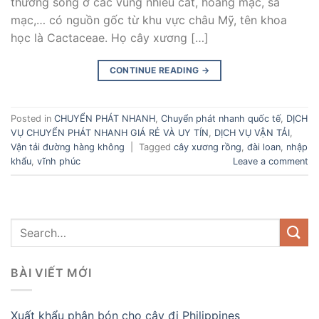
thường sống ở các vùng nhiều cát, hoang mạc, sa
mạc,… có nguồn gốc từ khu vực châu Mỹ, tên khoa
học là Cactaceae. Họ cây xương […]
CONTINUE READING
→
Posted in
CHUYỂN PHÁT NHANH
,
Chuyển phát nhanh quốc tế
,
DỊCH
VỤ CHUYỂN PHÁT NHANH GIÁ RẺ VÀ UY TÍN
,
DỊCH VỤ VẬN TẢI
,
Vận tải đường hàng không
|
Tagged
cây xương rồng
,
đài loan
,
nhập
khẩu
,
vĩnh phúc
Leave a comment
BÀI VIẾT MỚI
Xuất khẩu phân bón cho cây đi Philippines