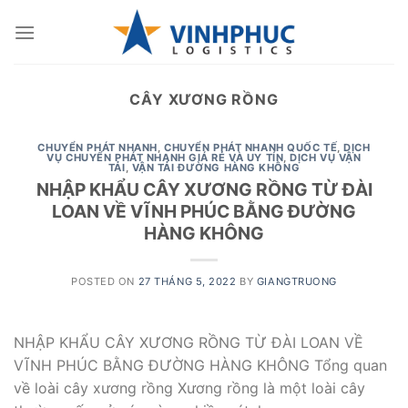
Skip
to
content
CÂY XƯƠNG RỒNG
CHUYỂN PHÁT NHANH
,
CHUYỂN PHÁT NHANH QUỐC TẾ
,
DỊCH
VỤ CHUYỂN PHÁT NHANH GIÁ RẺ VÀ UY TÍN
,
DỊCH VỤ VẬN
TẢI
,
VẬN TẢI ĐƯỜNG HÀNG KHÔNG
NHẬP KHẨU CÂY XƯƠNG RỒNG TỪ ĐÀI
LOAN VỀ VĨNH PHÚC BẰNG ĐƯỜNG
HÀNG KHÔNG
POSTED ON
27 THÁNG 5, 2022
BY
GIANGTRUONG
NHẬP KHẨU CÂY XƯƠNG RỒNG TỪ ĐÀI LOAN VỀ
VĨNH PHÚC BẰNG ĐƯỜNG HÀNG KHÔNG Tổng quan
về loài cây xương rồng Xương rồng là một loài cây