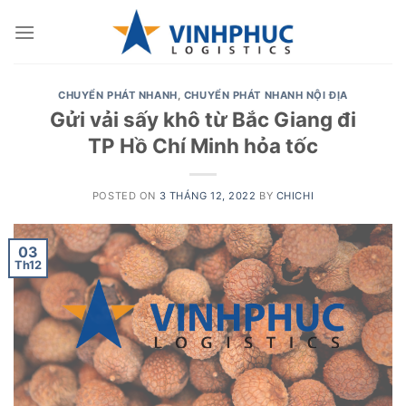
Skip
to
content
CHUYỂN PHÁT NHANH
,
CHUYỂN PHÁT NHANH NỘI ĐỊA
Gửi vải sấy khô từ Bắc Giang đi
TP Hồ Chí Minh hỏa tốc
POSTED ON
3 THÁNG 12, 2022
BY
CHICHI
03
Th12