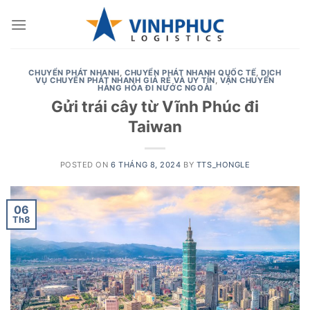
Skip
to
content
CHUYỂN PHÁT NHANH
,
CHUYỂN PHÁT NHANH QUỐC TẾ
,
DỊCH
VỤ CHUYỂN PHÁT NHANH GIÁ RẺ VÀ UY TÍN
,
VẬN CHUYỂN
HÀNG HÓA ĐI NƯỚC NGOÀI
Gửi trái cây từ Vĩnh Phúc đi
Taiwan
POSTED ON
6 THÁNG 8, 2024
BY
TTS_HONGLE
06
Th8