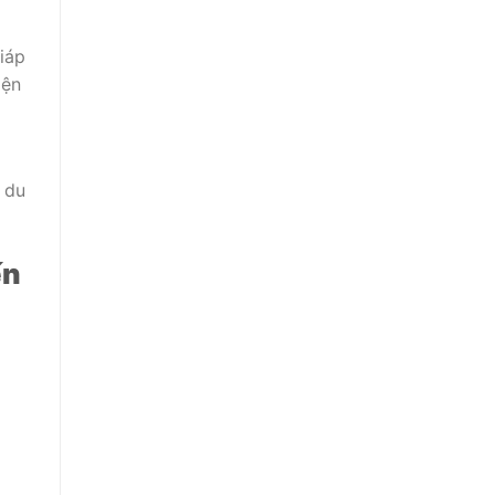
iáp
iện
 du
ến