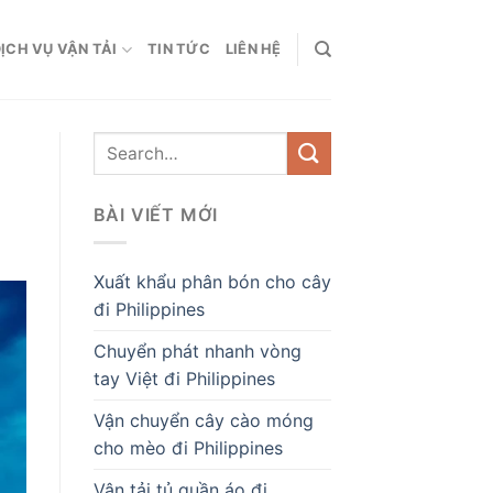
ỊCH VỤ VẬN TẢI
TIN TỨC
LIÊN HỆ
BÀI VIẾT MỚI
Xuất khẩu phân bón cho cây
đi Philippines
Chuyển phát nhanh vòng
tay Việt đi Philippines
Vận chuyển cây cào móng
cho mèo đi Philippines
Vận tải tủ quần áo đi