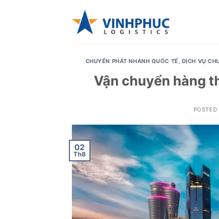
Skip
to
content
CHUYỂN PHÁT NHANH QUỐC TẾ
,
DỊCH VỤ CH
Vận chuyển hàng th
POSTED
02
Th8