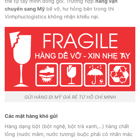
thể tự tay mình đóng gói. Trường hợp
hàng vận
chuyển sang Mỹ
bể vỡ, hư hỏng bên trong thì
Vinhphuclogistics không nhận khiếu nại.
GỬI HÀNG ĐI MỸ GIÁ RẺ TỪ HỒ CHÍ MINH
Các mặt hàng khó gửi
Hàng dạng bột (bột nghệ, bột trà xanh,…) hàng chất
lỏng (nước mắm, nước tương) buộc phải có nhãn mác