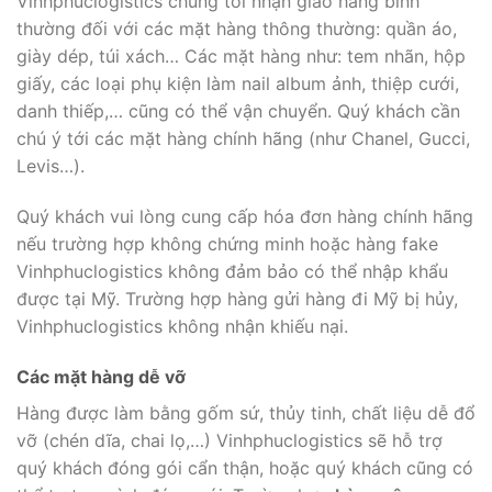
Vinhphuclogistics chúng tôi nhận giao hàng bình
thường đối với các mặt hàng thông thường: quần áo,
giày dép, túi xách… Các mặt hàng như: tem nhãn, hộp
giấy, các loại phụ kiện làm nail album ảnh, thiệp cưới,
danh thiếp,… cũng có thể vận chuyển. Quý khách cần
chú ý tới các mặt hàng chính hãng (như Chanel, Gucci,
Levis…).
Quý khách vui lòng cung cấp hóa đơn hàng chính hãng
nếu trường hợp không chứng minh hoặc hàng fake
Vinhphuclogistics không đảm bảo có thể nhập khẩu
được tại Mỹ. Trường hợp hàng gửi hàng đi Mỹ bị hủy,
Vinhphuclogistics không nhận khiếu nại.
Các mặt hàng dễ vỡ
Hàng được làm bằng gốm sứ, thủy tinh, chất liệu dễ đổ
vỡ (chén dĩa, chai lọ,…) Vinhphuclogistics sẽ hỗ trợ
quý khách đóng gói cẩn thận, hoặc quý khách cũng có