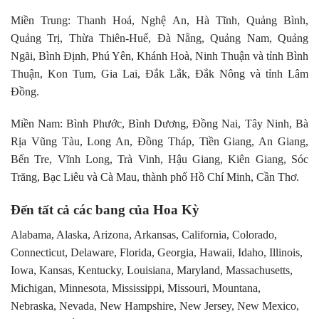
Miền Trung: Thanh Hoá, Nghệ An, Hà Tĩnh, Quảng Bình,
Quảng Trị, Thừa Thiên-Huế, Đà Nẵng, Quảng Nam, Quảng
Ngãi, Bình Định, Phú Yên, Khánh Hoà, Ninh Thuận và tỉnh Bình
Thuận, Kon Tum, Gia Lai, Đắk Lắk, Đắk Nông và tỉnh Lâm
Đồng.
Miền Nam: Bình Phước, Bình Dương, Đồng Nai, Tây Ninh, Bà
Rịa Vũng Tàu, Long An, Đồng Tháp, Tiền Giang, An Giang,
Bến Tre, Vĩnh Long, Trà Vinh, Hậu Giang, Kiên Giang, Sóc
Trăng, Bạc Liêu và Cà Mau, thành phố Hồ Chí Minh, Cần Thơ.
Đến tất cả các bang của Hoa Kỳ
Alabama, Alaska, Arizona, Arkansas, California, Colorado,
Connecticut, Delaware, Florida, Georgia, Hawaii, Idaho, Illinois,
Iowa, Kansas, Kentucky, Louisiana, Maryland, Massachusetts,
Michigan, Minnesota, Mississippi, Missouri, Mountana,
Nebraska, Nevada, New Hampshire, New Jersey, New Mexico,