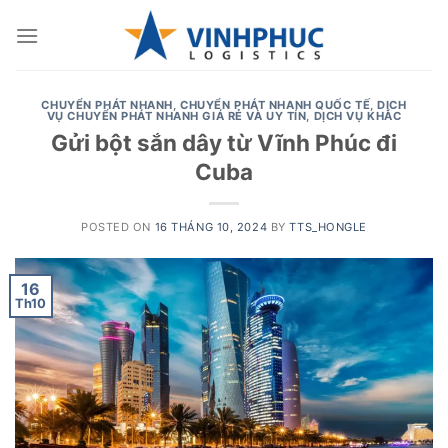
Skip
to
content
CHUYỂN PHÁT NHANH
,
CHUYỂN PHÁT NHANH QUỐC TẾ
,
DỊCH
VỤ CHUYỂN PHÁT NHANH GIÁ RẺ VÀ UY TÍN
,
DỊCH VỤ KHÁC
Gửi bột sắn dây từ Vĩnh Phúc đi
Cuba
POSTED ON
16 THÁNG 10, 2024
BY
TTS_HONGLE
16
Th10