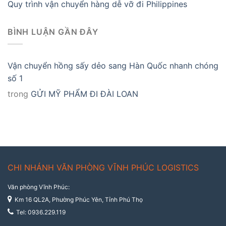
Quy trình vận chuyển hàng dễ vỡ đi Philippines
BÌNH LUẬN GẦN ĐÂY
Vận chuyển hồng sấy dẻo sang Hàn Quốc nhanh chóng
số 1
trong
GỬI MỸ PHẨM ĐI ĐÀI LOAN
CHI NHÁNH VĂN PHÒNG VĨNH PHÚC LOGISTICS
Văn phòng Vĩnh Phúc:
Km 16 QL2A, Phường Phúc Yên, Tỉnh Phú Thọ
Tel: 0936.229.119