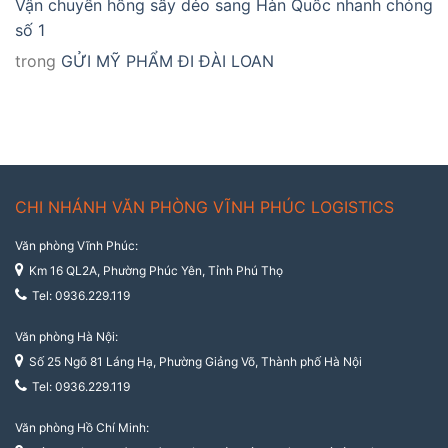
Vận chuyển hồng sấy dẻo sang Hàn Quốc nhanh chóng
số 1
trong
GỬI MỸ PHẨM ĐI ĐÀI LOAN
CHI NHÁNH VĂN PHÒNG VĨNH PHÚC LOGISTICS
Văn phòng Vĩnh Phúc:
Km 16 QL2A, Phường Phúc Yên, Tỉnh Phú Thọ
Tel: 0936.229.119
Văn phòng Hà Nội:
Số 25 Ngõ 81 Láng Hạ, Phường Giảng Võ, Thành phố Hà Nội
Tel: 0936.229.119
Văn phòng Hồ Chí Minh: