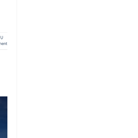
VỤ
ment