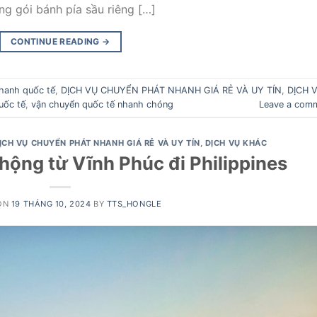
g gói bánh pía sầu riêng […]
CONTINUE READING
→
hanh quốc tế
,
DỊCH VỤ CHUYỂN PHÁT NHANH GIÁ RẺ VÀ UY TÍN
,
DỊCH 
uốc tế
,
vận chuyển quốc tế nhanh chóng
Leave a com
ỊCH VỤ CHUYỂN PHÁT NHANH GIÁ RẺ VÀ UY TÍN
,
DỊCH VỤ KHÁC
hộng từ Vĩnh Phúc đi Philippines
ON
19 THÁNG 10, 2024
BY
TTS_HONGLE