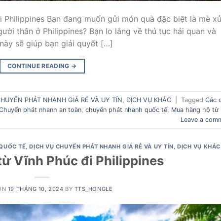
 Philippines Bạn đang muốn gửi món quà đặc biệt là mè x
i thân ở Philippines? Bạn lo lắng về thủ tục hải quan và
 này sẽ giúp bạn giải quyết […]
CONTINUE READING
→
CHUYỂN PHÁT NHANH GIÁ RẺ VÀ UY TÍN
,
DỊCH VỤ KHÁC
|
Tagged
Các 
Chuyển phát nhanh an toàn
,
chuyển phát nhanh quốc tế
,
Mua hàng hộ từ
Leave a com
QUỐC TẾ
,
DỊCH VỤ CHUYỂN PHÁT NHANH GIÁ RẺ VÀ UY TÍN
,
DỊCH VỤ KHÁC
từ Vĩnh Phúc đi Philippines
ON
19 THÁNG 10, 2024
BY
TTS_HONGLE