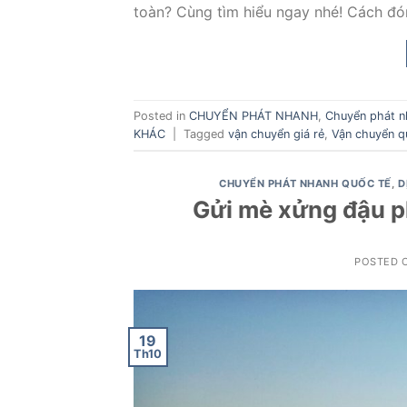
toàn? Cùng tìm hiểu ngay nhé! Cách đón
Posted in
CHUYỂN PHÁT NHANH
,
Chuyển phát n
KHÁC
|
Tagged
vận chuyển giá rẻ
,
Vận chuyển q
CHUYỂN PHÁT NHANH QUỐC TẾ
,
D
Gửi mè xửng đậu p
POSTED 
19
Th10