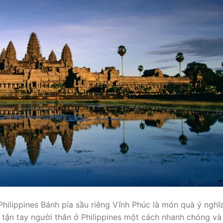
Philippines Bánh pía sầu riêng Vĩnh Phúc là món quà ý nghĩa
tận tay người thân ở Philippines một cách nhanh chóng và