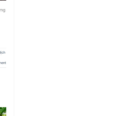
ửng
dịch
ment