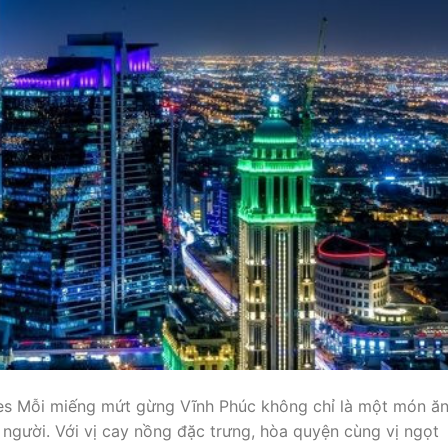
nes Mỗi miếng mứt gừng Vĩnh Phúc không chỉ là một món ăn
người. Với vị cay nồng đặc trưng, hòa quyện cùng vị ngọt