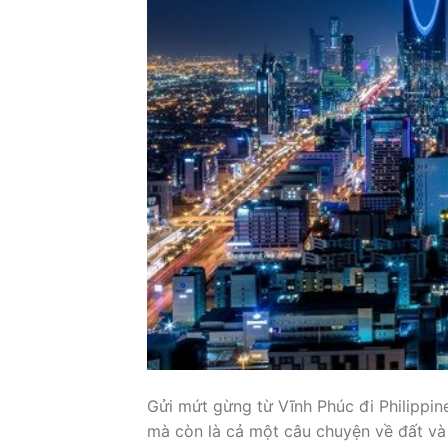
Gửi mứt gừng từ Vĩnh Phúc đi Philippi
mà còn là cả một câu chuyện về đất và 