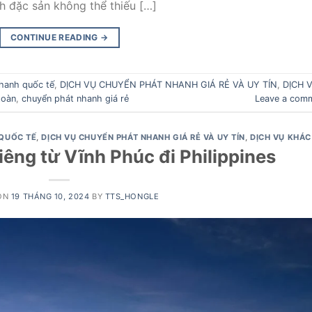
h đặc sản không thể thiếu […]
CONTINUE READING
→
hanh quốc tế
,
DỊCH VỤ CHUYỂN PHÁT NHANH GIÁ RẺ VÀ UY TÍN
,
DỊCH 
toàn
,
chuyển phát nhanh giá rẻ
Leave a com
QUỐC TẾ
,
DỊCH VỤ CHUYỂN PHÁT NHANH GIÁ RẺ VÀ UY TÍN
,
DỊCH VỤ KHÁC
iêng từ Vĩnh Phúc đi Philippines
ON
19 THÁNG 10, 2024
BY
TTS_HONGLE