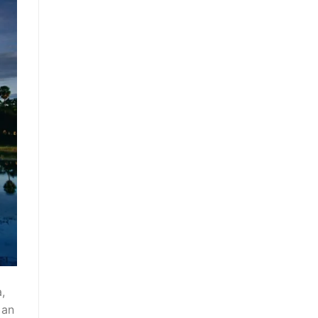
,
 an