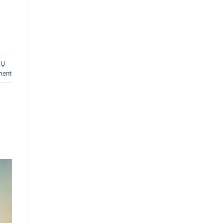
VỤ
ment