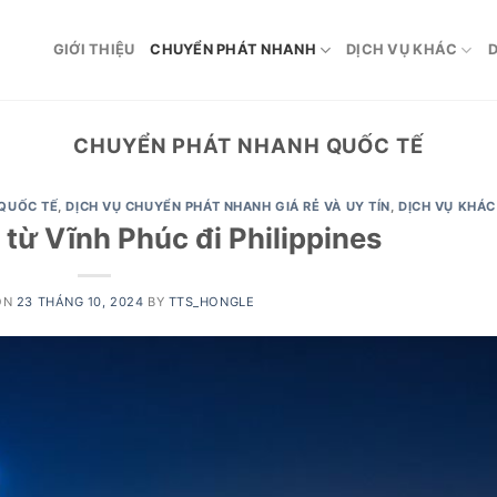
GIỚI THIỆU
CHUYỂN PHÁT NHANH
DỊCH VỤ KHÁC
D
CHUYỂN PHÁT NHANH QUỐC TẾ
QUỐC TẾ
,
DỊCH VỤ CHUYỂN PHÁT NHANH GIÁ RẺ VÀ UY TÍN
,
DỊCH VỤ KHÁC
từ Vĩnh Phúc đi Philippines
ON
23 THÁNG 10, 2024
BY
TTS_HONGLE