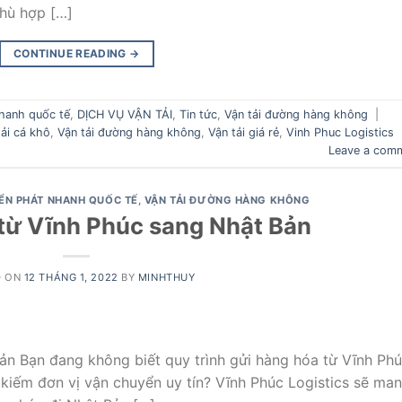
phù hợp […]
CONTINUE READING
→
hanh quốc tế
,
DỊCH VỤ VẬN TẢI
,
Tin tức
,
Vận tải đường hàng không
|
tải cá khô
,
Vận tải đường hàng không
,
Vận tải giá rẻ
,
Vinh Phuc Logistics
Leave a com
ỂN PHÁT NHANH QUỐC TẾ
,
VẬN TẢI ĐƯỜNG HÀNG KHÔNG
từ Vĩnh Phúc sang Nhật Bản
D ON
12 THÁNG 1, 2022
BY
MINHTHUY
ản Bạn đang không biết quy trình gửi hàng hóa từ Vĩnh Ph
kiếm đơn vị vận chuyển uy tín? Vĩnh Phúc Logistics sẽ ma