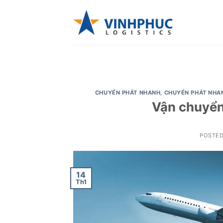
Skip
to
content
CHUYỂN PHÁT NHANH
,
CHUYỂN PHÁT NHA
Vận chuyển
POSTE
14
Th1