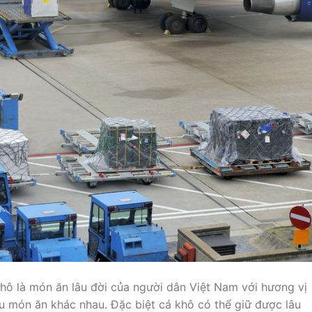
hô là món ăn lâu đời của người dân Việt Nam với hương vị
u món ăn khác nhau. Đặc biệt cá khô có thể giữ được lâu