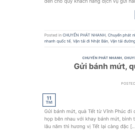
đến cho quý khách hàng dịch vụ gửi hà
Posted in
CHUYỂN PHÁT NHANH
,
Chuyển phát n
nhanh quốc tế
,
Vận tải đi Nhật Bản
,
Vận tải đườn
CHUYỂN PHÁT NHANH
,
CHUY
Gửi bánh mứt, q
POSTE
11
Th1
Gửi bánh mứt, quà Tết từ Vĩnh Phúc đi 
họp bên nhau với khay bánh mứt, bình t
lâu năm thì hương vị Tết lại càng đặc [