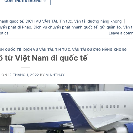
CONTINUE READING
→
hanh quốc tế
,
DỊCH VỤ VẬN TẢI
,
Tin tức
,
Vận tải đường hàng không
|
yển phát đi Pháp
,
Dịch vụ chuyển phát nhanh quốc tế
,
gửi quần áo
,
Vận t
stics
Leave a com
NH QUỐC TẾ
,
DỊCH VỤ VẬN TẢI
,
TIN TỨC
,
VẬN TẢI ĐƯỜNG HÀNG KHÔNG
ô từ Việt Nam đi quốc tế
D ON
12 THÁNG 1, 2022
BY
MINHTHUY