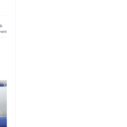
ải
ment