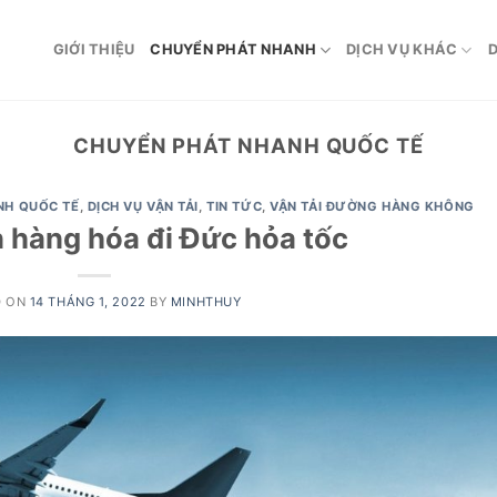
GIỚI THIỆU
CHUYỂN PHÁT NHANH
DỊCH VỤ KHÁC
D
CHUYỂN PHÁT NHANH QUỐC TẾ
NH QUỐC TẾ
,
DỊCH VỤ VẬN TẢI
,
TIN TỨC
,
VẬN TẢI ĐƯỜNG HÀNG KHÔNG
 hàng hóa đi Đức hỏa tốc
D ON
14 THÁNG 1, 2022
BY
MINHTHUY