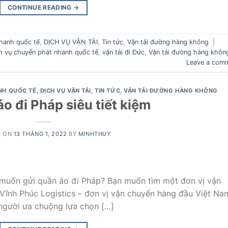
CONTINUE READING
→
hanh quốc tế
,
DỊCH VỤ VẬN TẢI
,
Tin tức
,
Vận tải đường hàng không
|
h vụ chuyển phát nhanh quốc tế
,
vận tải đi Đức
,
Vận tải đường hàng khôn
Leave a com
NH QUỐC TẾ
,
DỊCH VỤ VẬN TẢI
,
TIN TỨC
,
VẬN TẢI ĐƯỜNG HÀNG KHÔNG
o đi Pháp siêu tiết kiệm
D ON
13 THÁNG 1, 2022
BY
MINHTHUY
n muốn gửi quần áo đi Pháp? Bạn muốn tìm một đơn vị vận
 Vĩnh Phúc Logistics – đơn vị vận chuyển hàng đầu Việt Na
 người ưa chuộng lựa chọn […]