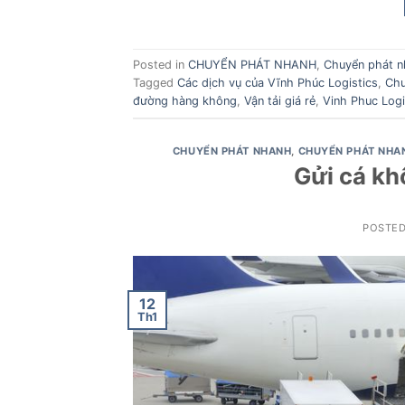
Posted in
CHUYỂN PHÁT NHANH
,
Chuyển phát n
Tagged
Các dịch vụ của Vĩnh Phúc Logistics
,
Chu
đường hàng không
,
Vận tải giá rẻ
,
Vinh Phuc Logi
CHUYỂN PHÁT NHANH
,
CHUYỂN PHÁT NHA
Gửi cá kh
POSTE
12
Th1