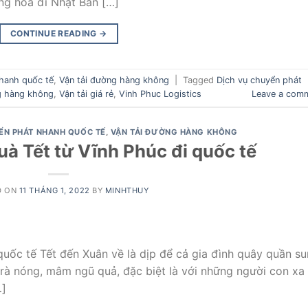
ng hóa đi Nhật Bản […]
CONTINUE READING
→
hanh quốc tế
,
Vận tải đường hàng không
|
Tagged
Dịch vụ chuyển phát
g hàng không
,
Vận tải giá rẻ
,
Vinh Phuc Logistics
Leave a com
ỂN PHÁT NHANH QUỐC TẾ
,
VẬN TẢI ĐƯỜNG HÀNG KHÔNG
uà Tết từ Vĩnh Phúc đi quốc tế
D ON
11 THÁNG 1, 2022
BY
MINHTHUY
quốc tế Tết đến Xuân về là dịp để cả gia đình quây quần s
rà nóng, mâm ngũ quả, đặc biệt là với những người con xa
…]