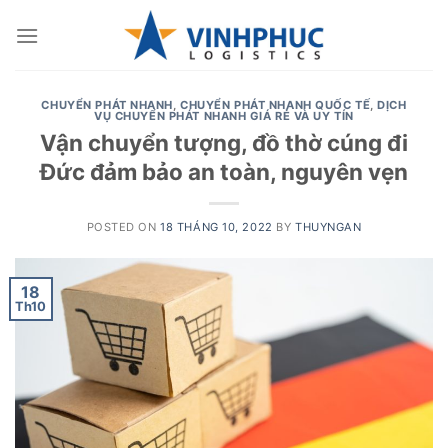
Skip
to
content
CHUYỂN PHÁT NHANH
,
CHUYỂN PHÁT NHANH QUỐC TẾ
,
DỊCH
VỤ CHUYỂN PHÁT NHANH GIÁ RẺ VÀ UY TÍN
Vận chuyển tượng, đồ thờ cúng đi
Đức đảm bảo an toàn, nguyên vẹn
POSTED ON
18 THÁNG 10, 2022
BY
THUYNGAN
18
Th10