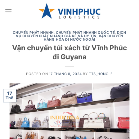
Skip
to
content
CHUYỂN PHÁT NHANH
,
CHUYỂN PHÁT NHANH QUỐC TẾ
,
DỊCH
VỤ CHUYỂN PHÁT NHANH GIÁ RẺ VÀ UY TÍN
,
VẬN CHUYỂN
HÀNG HÓA ĐI NƯỚC NGOÀI
Vận chuyển túi xách từ Vĩnh Phúc
đi Guyana
POSTED ON
17 THÁNG 8, 2024
BY
TTS_HONGLE
17
Th8