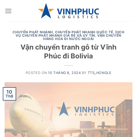
Skip
to
content
CHUYỂN PHÁT NHANH
,
CHUYỂN PHÁT NHANH QUỐC TẾ
,
DỊCH
VỤ CHUYỂN PHÁT NHANH GIÁ RẺ VÀ UY TÍN
,
VẬN CHUYỂN
HÀNG HÓA ĐI NƯỚC NGOÀI
Vận chuyển tranh gỗ từ Vĩnh
Phúc đi Bolivia
POSTED ON
10 THÁNG 8, 2024
BY
TTS_HONGLE
10
Th8