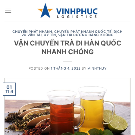
Skip
to
content
CHUYỂN PHÁT NHANH
,
CHUYỂN PHÁT NHANH QUỐC TẾ
,
DỊCH
VỤ VẬN TẢI
,
UY TÍN
,
VẬN TẢI ĐƯỜNG HÀNG KHÔNG
VẬN CHUYỂN TRÀ ĐI HÀN QUỐC
NHANH CHÓNG
POSTED ON
1 THÁNG 4, 2022
BY
MINHTHUY
01
Th4