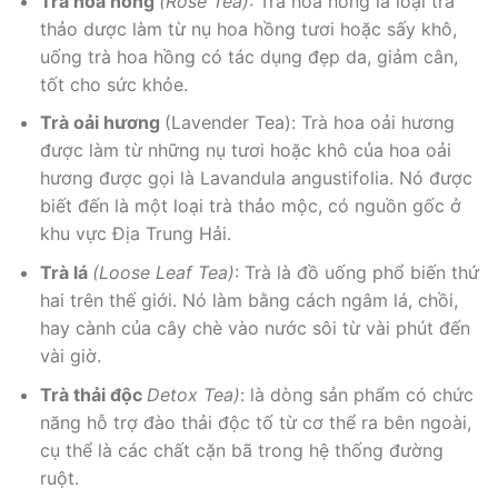
Trà hoa hồng
(Rose Tea)
: Trà hoa hồng là loại trà
thảo dược làm từ nụ hoa hồng tươi hoặc sấy khô,
uống trà hoa hồng có tác dụng đẹp da, giảm cân,
tốt cho sức khỏe.
Trà oải hương
(Lavender Tea): Trà hoa oải hương
được làm từ những nụ tươi hoặc khô của hoa oải
hương được gọi là Lavandula angustifolia. Nó được
biết đến là một loại trà thảo mộc, có nguồn gốc ở
khu vực Địa Trung Hải.
Trà lá
(Loose Leaf Tea)
: Trà là đồ uống phổ biến thứ
hai trên thế giới. Nó làm bằng cách ngâm lá, chồi,
hay cành của cây chè vào nước sôi từ vài phút đến
vài giờ.
Trà thải độc
Detox Tea)
: là dòng sản phẩm có chức
năng hỗ trợ đào thải độc tố từ cơ thể ra bên ngoài,
cụ thể là các chất cặn bã trong hệ thống đường
ruột.