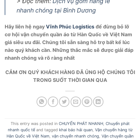
> Đọc thêm:
Dịch vụ gom hàng lẻ
nhanh chóng tại Bình Dương
Hãy liên hệ ngay
Vĩnh Phúc Logistics
để đừng bỏ lỡ
cơ hội vận chuyển quần áo từ Hàn Quốc về Việt Nam
giá siêu ưu đãi. Chúng tôi sẵn sàng hỗ trợ bất kể lúc
nào quý khách cần. Những thắc mắc sẽ được giải đáp
nhanh chóng và rõ ràng nhất
CẢM ƠN QUÝ KHÁCH HÀNG ĐÃ ỦNG HỘ CHÚNG TÔI
TRONG SUỐT THỜI GIAN QUA
This entry was posted in
CHUYỂN PHÁT NHANH
,
Chuyển phát
nhanh quốc tế
and tagged
khai báo hải quan
,
Vận chuyển hàng từ
Hàn Quốc về Việt Nam
,
vận chuyển nhanh chóng
,
Vận chuyển quần