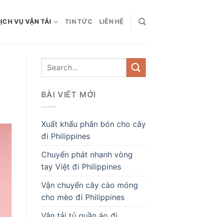
ỊCH VỤ VẬN TẢI
TIN TỨC
LIÊN HỆ
BÀI VIẾT MỚI
Xuất khẩu phân bón cho cây
đi Philippines
Chuyển phát nhanh vòng
tay Việt đi Philippines
Vận chuyển cây cào móng
cho mèo đi Philippines
Vận tải tủ quần áo đi