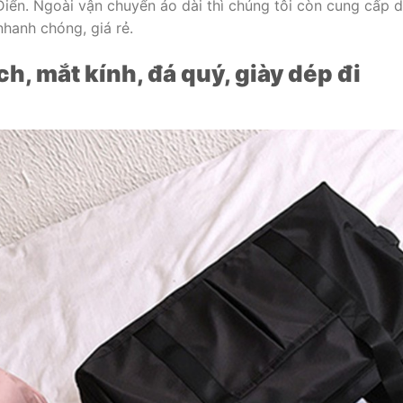
iển. Ngoài vận chuyển áo dài thì chúng tôi còn cung cấp d
nhanh chóng, giá rẻ.
h, mắt kính, đá quý, giày dép đi