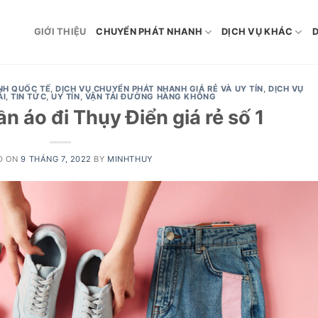
GIỚI THIỆU
CHUYỂN PHÁT NHANH
DỊCH VỤ KHÁC
D
NH QUỐC TẾ
,
DỊCH VỤ CHUYỂN PHÁT NHANH GIÁ RẺ VÀ UY TÍN
,
DỊCH VỤ
ẢI
,
TIN TỨC
,
UY TÍN
,
VẬN TẢI ĐƯỜNG HÀNG KHÔNG
 áo đi Thụy Điển giá rẻ số 1
D ON
9 THÁNG 7, 2022
BY
MINHTHUY