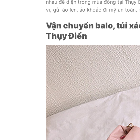
nhau để diện trong mùa đông tại Thụy Đ
vụ gửi áo len, áo khoác đi mỹ an toàn, 
Vận chuyển balo, túi xác
Thụy Điển