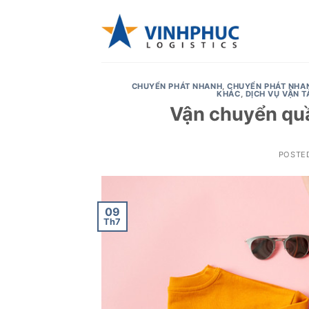
Skip
to
content
CHUYỂN PHÁT NHANH
,
CHUYỂN PHÁT NHA
KHÁC
,
DỊCH VỤ VẬN T
Vận chuyển quần
POSTE
09
Th7