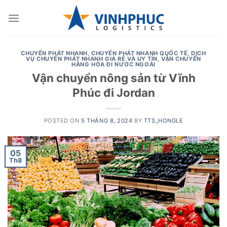
Skip
to
content
CHUYỂN PHÁT NHANH
,
CHUYỂN PHÁT NHANH QUỐC TẾ
,
DỊCH
VỤ CHUYỂN PHÁT NHANH GIÁ RẺ VÀ UY TÍN
,
VẬN CHUYỂN
HÀNG HÓA ĐI NƯỚC NGOÀI
Vận chuyển nông sản từ Vĩnh
Phúc đi Jordan
POSTED ON
5 THÁNG 8, 2024
BY
TTS_HONGLE
05
Th8