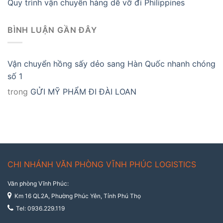
Quy trình vận chuyển hàng dễ vỡ đi Philippines
BÌNH LUẬN GẦN ĐÂY
Vận chuyển hồng sấy dẻo sang Hàn Quốc nhanh chóng
số 1
trong
GỬI MỸ PHẨM ĐI ĐÀI LOAN
CHI NHÁNH VĂN PHÒNG VĨNH PHÚC LOGISTICS
Văn phòng Vĩnh Phúc:
Km 16 QL2A, Phường Phúc Yên, Tỉnh Phú Thọ
Tel: 0936.229.119