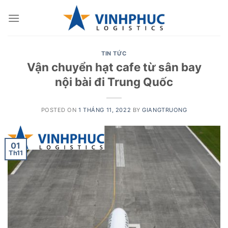
Skip
to
content
TIN TỨC
Vận chuyển hạt cafe từ sân bay
nội bài đi Trung Quốc
POSTED ON
1 THÁNG 11, 2022
BY
GIANGTRUONG
01
Th11