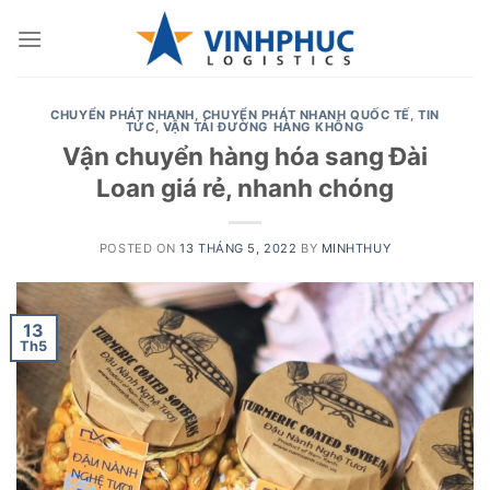
Skip
to
content
CHUYỂN PHÁT NHANH
,
CHUYỂN PHÁT NHANH QUỐC TẾ
,
TIN
TỨC
,
VẬN TẢI ĐƯỜNG HÀNG KHÔNG
Vận chuyển hàng hóa sang Đài
Loan giá rẻ, nhanh chóng
POSTED ON
13 THÁNG 5, 2022
BY
MINHTHUY
13
Th5