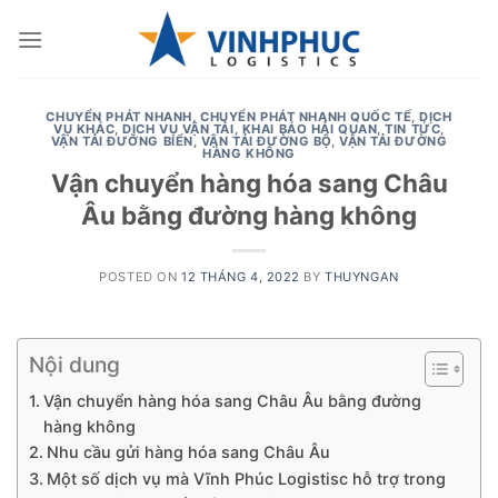
Skip
to
content
CHUYỂN PHÁT NHANH
,
CHUYỂN PHÁT NHANH QUỐC TẾ
,
DỊCH
VỤ KHÁC
,
DỊCH VỤ VẬN TẢI
,
KHAI BÁO HẢI QUAN
,
TIN TỨC
,
VẬN TẢI ĐƯỜNG BIỂN
,
VẬN TẢI ĐƯỜNG BỘ
,
VẬN TẢI ĐƯỜNG
HÀNG KHÔNG
Vận chuyển hàng hóa sang Châu
Âu bằng đường hàng không
POSTED ON
12 THÁNG 4, 2022
BY
THUYNGAN
Nội dung
Vận chuyển hàng hóa sang Châu Âu bằng đường
hàng không
Nhu cầu gửi hàng hóa sang Châu Âu
Một số dịch vụ mà Vĩnh Phúc Logistisc hỗ trợ trong