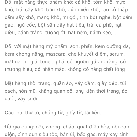
Đối mặt hàng thực phẩm khô: cá khô, tôm khô, mực
khô, trái cây khô, bún khô, bún miến khô, rau củ thập
cẩm sấy khô, măng khô, mì gói, tinh bột nghệ, bột cám
gạo, ngũ cốc, bột sắn dây hạt tiêu, trà, cà phê, hạt
điều, bánh tráng, tương ớt, hạt nêm, bánh kẹo,…
Đối với mặt hàng mỹ phẩm: son, phấn, kem dưỡng da,
kem chóng nắng, mascara, che khuyết điểm, serum,
mặt nạ, mi giả, tone,…phải có nguồn gốc rõ ràng, có
thương hiệu, có nhãn mác, không có hàng chất lỏng
Mặt hàng thời trang: quần áo, váy đầm, giày dép, túi
xách, nón mũ, khăng quàn cổ, phụ kiện thời trang, áo
cưới, váy cưới, …
Các loại thư từ, chứng từ, giấy tờ, tài liệu.
Đồ gia dụng: nồi, xoong, chảo, quạt điều hòa, nồi cơm
điện, bình đun siêu tốc, bàn ủi, bếp gas, máy xay sinh