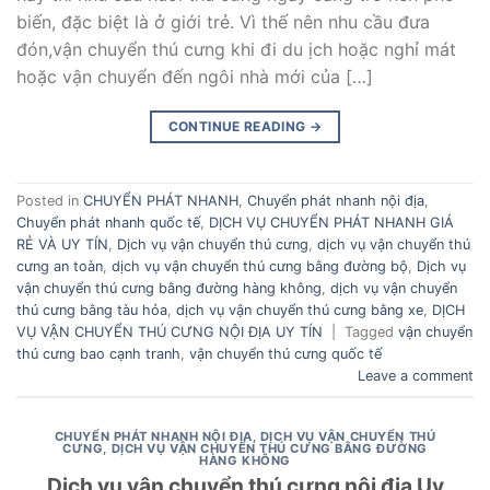
biến, đặc biệt là ở giới trẻ. Vì thế nên nhu cầu đưa
đón,vận chuyển thú cưng khi đi du ịch hoặc nghỉ mát
hoặc vận chuyển đến ngôi nhà mới của […]
CONTINUE READING
→
Posted in
CHUYỂN PHÁT NHANH
,
Chuyển phát nhanh nội địa
,
Chuyển phát nhanh quốc tế
,
DỊCH VỤ CHUYỂN PHÁT NHANH GIÁ
RẺ VÀ UY TÍN
,
Dịch vụ vận chuyển thú cưng
,
dịch vụ vận chuyển thú
cưng an toàn
,
dịch vụ vận chuyển thú cưng bằng đường bộ
,
Dịch vụ
vận chuyển thú cưng bằng đường hàng không
,
dịch vụ vận chuyển
thú cưng bằng tàu hỏa
,
dịch vụ vận chuyển thú cưng bằng xe
,
DỊCH
VỤ VẬN CHUYỂN THÚ CƯNG NỘI ĐỊA UY TÍN
|
Tagged
vận chuyển
thú cưng bao cạnh tranh
,
vận chuyển thú cưng quốc tế
Leave a comment
CHUYỂN PHÁT NHANH NỘI ĐỊA
,
DỊCH VỤ VẬN CHUYỂN THÚ
CƯNG
,
DỊCH VỤ VẬN CHUYỂN THÚ CƯNG BẰNG ĐƯỜNG
HÀNG KHÔNG
Dịch vụ vận chuyển thú cưng nội địa Uy