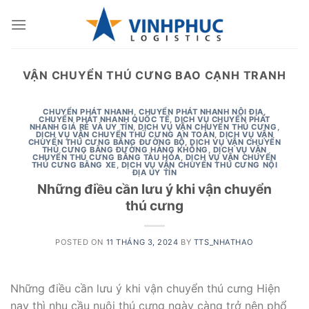
Skip
to
content
VẬN CHUYỂN THÚ CƯNG BAO CẠNH TRANH
CHUYỂN PHÁT NHANH
,
CHUYỂN PHÁT NHANH NỘI ĐỊA
,
CHUYỂN PHÁT NHANH QUỐC TẾ
,
DỊCH VỤ CHUYỂN PHÁT
NHANH GIÁ RẺ VÀ UY TÍN
,
DỊCH VỤ VẬN CHUYỂN THÚ CƯNG
,
DỊCH VỤ VẬN CHUYỂN THÚ CƯNG AN TOÀN
,
DỊCH VỤ VẬN
CHUYỂN THÚ CƯNG BẰNG ĐƯỜNG BỘ
,
DỊCH VỤ VẬN CHUYỂN
THÚ CƯNG BẰNG ĐƯỜNG HÀNG KHÔNG
,
DỊCH VỤ VẬN
CHUYỂN THÚ CƯNG BẰNG TÀU HỎA
,
DỊCH VỤ VẬN CHUYỂN
THÚ CƯNG BẰNG XE
,
DỊCH VỤ VẬN CHUYỂN THÚ CƯNG NỘI
ĐỊA UY TÍN
Những điều cần lưu ý khi vận chuyển
thú cưng
POSTED ON
11 THÁNG 3, 2024
BY
TTS_NHATHAO
Những điều cần lưu ý khi vận chuyển thú cưng Hiện
nay thì nhu cầu nuôi thú cưng ngày càng trở nên phổ