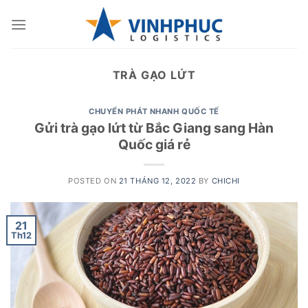
Skip
to
content
TRÀ GẠO LỨT
CHUYỂN PHÁT NHANH QUỐC TẾ
Gửi trà gạo lứt từ Bắc Giang sang Hàn
Quốc giá rẻ
POSTED ON
21 THÁNG 12, 2022
BY
CHICHI
21
Th12