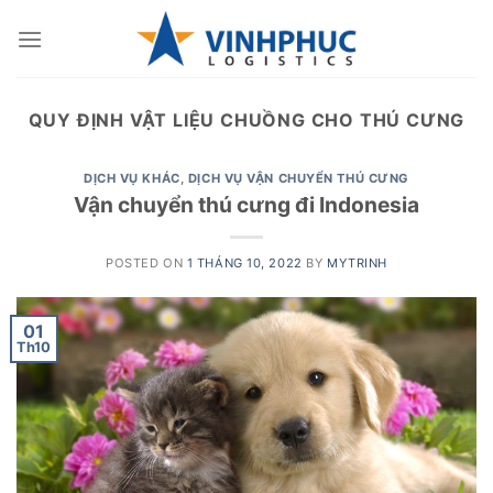
Skip
to
content
QUY ĐỊNH VẬT LIỆU CHUỒNG CHO THÚ CƯNG
DỊCH VỤ KHÁC
,
DỊCH VỤ VẬN CHUYỂN THÚ CƯNG
Vận chuyển thú cưng đi Indonesia
POSTED ON
1 THÁNG 10, 2022
BY
MYTRINH
01
Th10