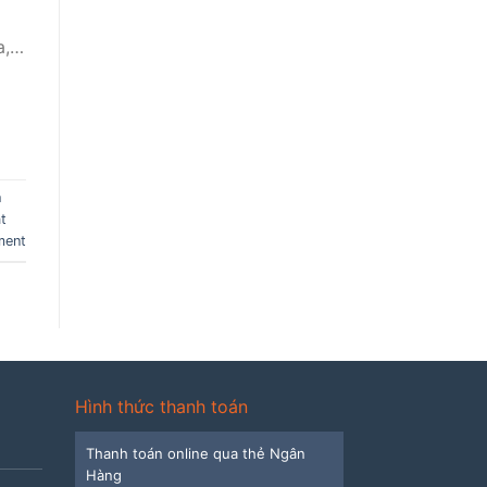
a,…
h
t
ment
Hình thức thanh toán
Thanh toán online qua thẻ Ngân
Hàng