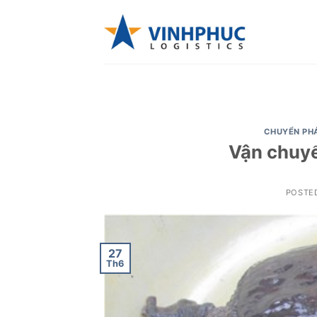
Skip
to
content
CHUYỂN PH
Vận chuyể
POSTE
27
Th6