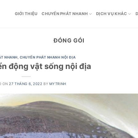
GIỚI THIỆU
CHUYỂN PHÁT NHANH
DỊCH VỤ KHÁC
D
ĐÓNG GÓI
ÁT NHANH
,
CHUYỂN PHÁT NHANH NỘI ĐỊA
n động vật sống nội địa
D ON
27 THÁNG 6, 2022
BY
MYTRINH