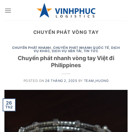
Skip
to
content
CHUYỂN PHÁT VÒNG TAY
CHUYỂN PHÁT NHANH
,
CHUYỂN PHÁT NHANH QUỐC TẾ
,
DỊCH
VỤ KHÁC
,
DỊCH VỤ VẬN TẢI
,
TIN TỨC
Chuyển phát nhanh vòng tay Việt đi
Philippines
POSTED ON
26 THÁNG 2, 2025
BY
TEAM_HUONG
26
Th2