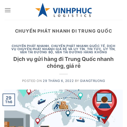
Skip
to
content
CHUYỂN PHÁT NHANH ĐI TRUNG QUỐC
CHUYỂN PHÁT NHANH
,
CHUYỂN PHÁT NHANH QUỐC TẾ
,
DỊCH
VỤ CHUYỂN PHÁT NHANH GIÁ RẺ VÀ UY TÍN
,
TIN TỨC
,
UY TÍN
,
VẬN TẢI ĐƯỜNG BỘ
,
VẬN TẢI ĐƯỜNG HÀNG KHÔNG
Dịch vụ gửi hàng đi Trung Quốc nhanh
chóng, giá rẻ
POSTED ON
29 THÁNG 6, 2022
BY
GIANGTRUONG
29
Th6