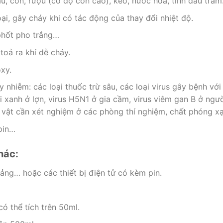
u, cồn, rượu (có độ cồn cao), keo, nước hoa, tinh dầu trà
oại, gây cháy khi có tác động của thay đổi nhiệt độ.
phốt pho trắng…
toả ra khí dễ cháy.
xy.
 nhiễm: các loại thuốc trừ sâu, các loại virus gây bệnh với
 xanh ở lợn, virus H5N1 ở gia cầm, virus viêm gan B ở ngườ
 vật cần xét nghiệm ở các phòng thí nghiệm, chất phóng x
pin…
hác:
ảng… hoặc các thiết bị điện tử có kèm pin.
ó thể tích trên 50ml.