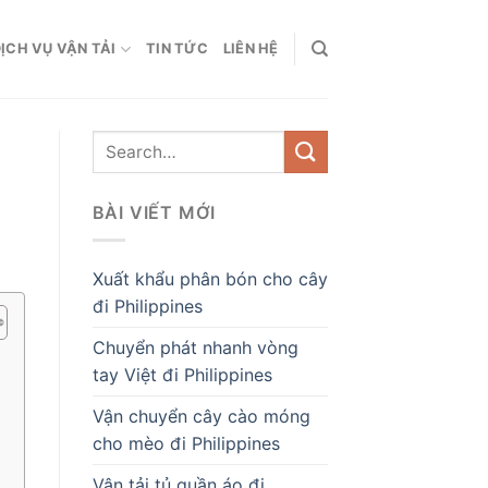
ỊCH VỤ VẬN TẢI
TIN TỨC
LIÊN HỆ
BÀI VIẾT MỚI
Xuất khẩu phân bón cho cây
đi Philippines
Chuyển phát nhanh vòng
tay Việt đi Philippines
Vận chuyển cây cào móng
cho mèo đi Philippines
Vận tải tủ quần áo đi