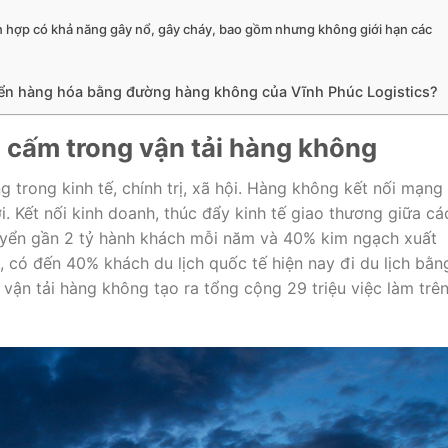
n hợp có khả năng gây nổ, gây cháy, bao gồm nhưng không giới hạn các
yển hàng hóa bằng đường hàng không của Vĩnh Phúc Logistics?
cấm trong vận tải hàng không
g trong kinh tế, chính trị, xã hội. Hàng không kết nối mạng
ới. Kết nối kinh doanh, thúc đẩy kinh tế giao thương giữa cá
uyển gần 2 tỷ hành khách mỗi năm và 40% kim ngạch xuất
, có đến 40% khách du lịch quốc tế hiện nay đi du lịch bằn
ận tải hàng không tạo ra tổng cộng 29 triệu việc làm trê