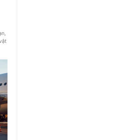
ạn,
vật