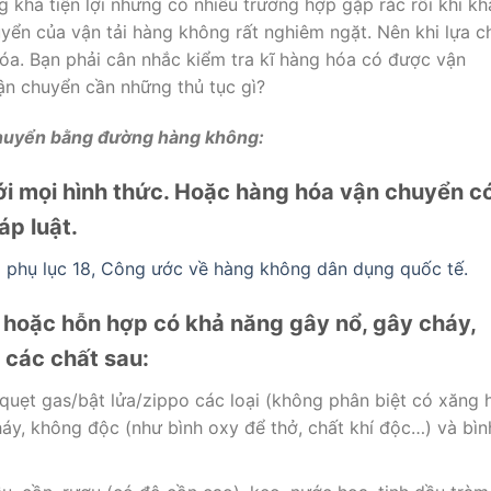
há tiện lợi nhưng có nhiều trường hợp gặp rắc rối khi kh
huyển của vận tải hàng không rất nghiêm ngặt. Nên khi lựa c
a. Bạn phải cân nhắc kiểm tra kĩ hàng hóa có được vận
n chuyển cần những thủ tục gì?
chuyển bằng đường hàng không:
ới mọi hình thức. Hoặc hàng hóa vận chuyển c
áp luật.
phụ lục 18, Công ước về hàng không dân dụng quốc tế.
 hoặc hỗn hợp có khả năng gây nổ, gây cháy,
 các chất sau:
 quẹt gas/bật lửa/zippo các loại (không phân biệt có xăng 
áy, không độc (như bình oxy để thở, chất khí độc…) và bìn