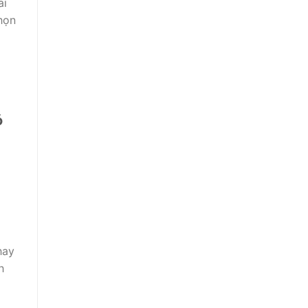
ai
họn
ó
hay
h