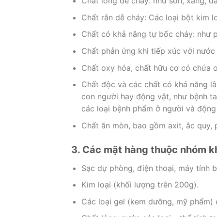
Chất lỏng dễ cháy: như sơn, xăng, dầ
Chất rắn dễ cháy: Các loại bột kim l
Chất có khả năng tự bốc cháy: như 
Chất phản ứng khi tiếp xúc với nước 
Chất oxy hóa, chất hữu cơ có chứa o
Chất độc và các chất có khả năng lây
con người hay động vật, như bệnh tai
các loại bệnh phẩm ở người và động
Chất ăn mòn, bao gồm axit, ắc quy, 
3. Các mặt hàng thuộc nhóm k
Sạc dự phòng, điện thoại, máy tính b
Kim loại (khối lượng trên 200g).
Các loại gel (kem dưỡng, mỹ phẩm) c