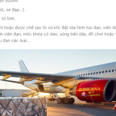
rên 500ml.
tô, xe đạp…).
từ tính.
í hoặc được chế tạo từ vũ khí: Bật lửa hình lưu đạn, viên đ
nh viên đạn, móc khóa có dao, súng bắn dây, đồ chơi hoặc 
ựu đạn các loại…