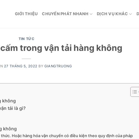
GIỚI THIỆU
CHUYỂN PHÁT NHANH
DỊCH VỤ KHÁC
D
TIN TỨC
cấm trong vận tải hàng không
ON
27 THÁNG 5, 2022
BY
GIANGTRUONG
g không
n tải là gì?
ng không
nh thức. Hoặc hàng hóa vận chuyển có điều kiện theo quy định của pháp