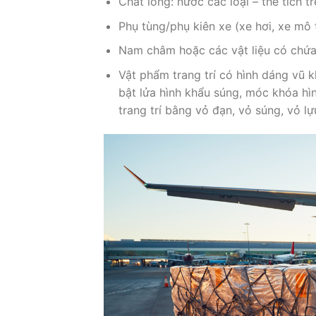
Chất lỏng: nước các loại – thể tích t
Phụ tùng/phụ kiên xe (xe hơi, xe mô 
Nam châm hoặc các vật liệu có chứa 
Vật phẩm trang trí có hình dáng vũ kh
bật lửa hình khẩu súng, móc khóa hì
trang trí bằng vỏ đạn, vỏ súng, vỏ l