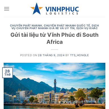
Skip
to
content
CHUYỂN PHÁT NHANH
,
CHUYỂN PHÁT NHANH QUỐC TẾ
,
DỊCH
VỤ CHUYỂN PHÁT NHANH GIÁ RẺ VÀ UY TÍN
,
DỊCH VỤ KHÁC
Gửi tài liệu từ Vĩnh Phúc đi South
Africa
POSTED ON
28 THÁNG 9, 2024
BY
TTS_HONGLE
28
Th9