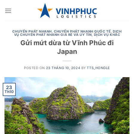
Skip
to
content
CHUYỂN PHÁT NHANH
,
CHUYỂN PHÁT NHANH QUỐC TẾ
,
DỊCH
VỤ CHUYỂN PHÁT NHANH GIÁ RẺ VÀ UY TÍN
,
DỊCH VỤ KHÁC
Gửi mứt dừa từ Vĩnh Phúc đi
Japan
POSTED ON
23 THÁNG 10, 2024
BY
TTS_HONGLE
23
Th10