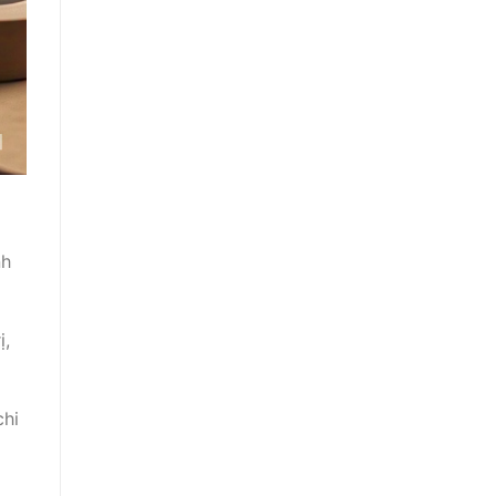
nh
ị,
chi