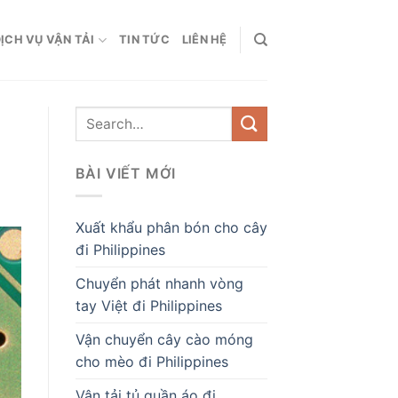
ỊCH VỤ VẬN TẢI
TIN TỨC
LIÊN HỆ
BÀI VIẾT MỚI
Xuất khẩu phân bón cho cây
đi Philippines
Chuyển phát nhanh vòng
tay Việt đi Philippines
Vận chuyển cây cào móng
cho mèo đi Philippines
Vận tải tủ quần áo đi