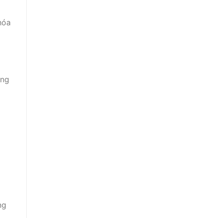
hóa
àng
ng