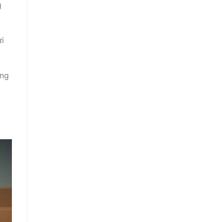
g
ửi
ằng