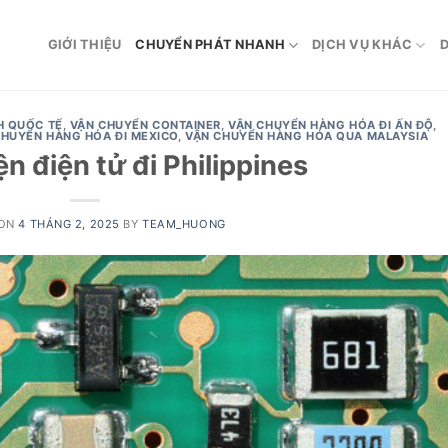
GIỚI THIỆU
CHUYỂN PHÁT NHANH
DỊCH VỤ KHÁC
D
H QUỐC TẾ
,
VẬN CHUYỂN CONTAINER
,
VẬN CHUYỂN HÀNG HÓA ĐI ẤN ĐỘ
,
CHUYỂN HÀNG HÓA ĐI MEXICO
,
VẬN CHUYỂN HÀNG HÓA QUA MALAYSIA
ện điện tử đi Philippines
 ON
4 THÁNG 2, 2025
BY
TEAM_HUONG