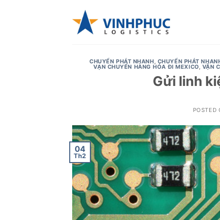
Skip
to
content
CHUYỂN PHÁT NHANH
,
CHUYỂN PHÁT NHAN
VẠN CHUYỂN HÀNG HÓA ĐI MEXICO
,
VẬN 
Gửi linh ki
POSTED
04
Th2