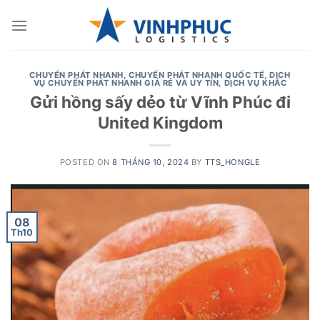
Skip
to
content
CHUYỂN PHÁT NHANH
,
CHUYỂN PHÁT NHANH QUỐC TẾ
,
DỊCH
VỤ CHUYỂN PHÁT NHANH GIÁ RẺ VÀ UY TÍN
,
DỊCH VỤ KHÁC
Gửi hồng sấy dẻo từ Vĩnh Phúc đi
United Kingdom
POSTED ON
8 THÁNG 10, 2024
BY
TTS_HONGLE
08
Th10