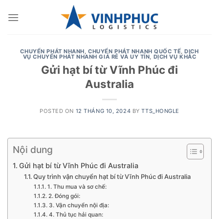
Skip
to
content
CHUYỂN PHÁT NHANH
,
CHUYỂN PHÁT NHANH QUỐC TẾ
,
DỊCH
VỤ CHUYỂN PHÁT NHANH GIÁ RẺ VÀ UY TÍN
,
DỊCH VỤ KHÁC
Gửi hạt bí từ Vĩnh Phúc đi
Australia
POSTED ON
12 THÁNG 10, 2024
BY
TTS_HONGLE
Nội dung
Gửi hạt bí từ Vĩnh Phúc đi Australia
Quy trình vận chuyển hạt bí từ Vĩnh Phúc đi Australia
1. Thu mua và sơ chế:
2. Đóng gói:
3. Vận chuyển nội địa:
4. Thủ tục hải quan: