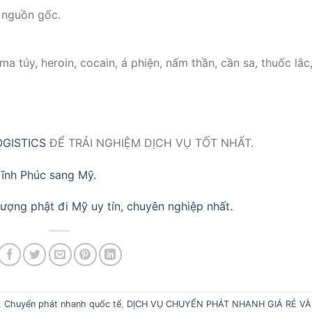
 nguồn gốc.
 ma túy, heroin, cocain, á phiện, nấm thần, cần sa, thuốc lắc
GISTICS
ĐỂ TRẢI NGHIỆM DỊCH VỤ TỐT NHẤT.
Vĩnh Phúc sang Mỹ.
tượng phật đi Mỹ uy tín, chuyên nghiệp nhất.
,
Chuyển phát nhanh quốc tế
,
DỊCH VỤ CHUYỂN PHÁT NHANH GIÁ RẺ VÀ