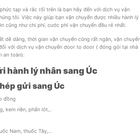
hức tạp và rắc rối trên là bạn hãy đến với dịch vụ vận
úng tôi. Việc này giúp bạn vận chuyển được nhiều hành lý
iền cũng như chi phí, cước phí vận chuyển đều rẻ nhất.
ất dễ dàng, thời gian vận chuyển cũng rất ngắn, vận chuyể
đối với dịch vụ vận chuyển door to door ( đóng gói tại nhà
n an toàn).
i hành lý nhân sang Úc
phép gửi sang Úc
ợp đồng
 kem nền, phấn lót,..
huốc Nam, thuốc Tây,…