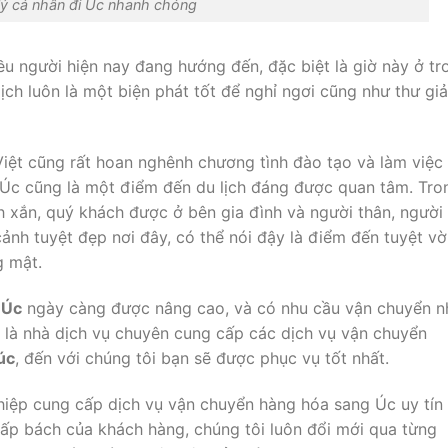
lý cá nhân đi Úc nhanh chóng
ều người hiện nay đang hướng đến, đặc biệt là giờ này ở tr
ịch luôn là một biện phát tốt để nghỉ ngơi cũng như thư gi
iệt cũng rất hoan nghênh chương tình đào tạo và làm việc
 Úc cũng là một điểm đến du lịch đáng được quan tâm. Tro
 xắn, quý khách được ở bên gia đình và người thân, người
nh tuyệt đẹp nơi đây, có thể nói đậy là điểm đến tuyệt vờ
g mật.
 Úc
ngày càng được nâng cao, và có nhu cầu vận chuyển n
cs là nhà dịch vụ chuyên cung cấp các dịch vụ vận chuyển
úc
, đến với chúng tôi bạn sẽ được phục vụ tốt nhất.
hiệp cung cấp dịch vụ vận chuyển hàng hóa sang Úc uy tín
cấp bách của khách hàng, chúng tôi luôn đổi mới qua từng