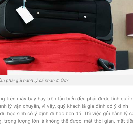
cần phải gửi hành lý cá nhân đi Úc?
àng trên máy bay hay trên tàu biển đều phải được tính cước
ành lý vận chuyển, vì vậy, quý khách là gia đình có ý định
u học sinh có ý định đi học bên đó. Thì việc gửi hành lý c
, trọng lượng lớn là không thể được, mất thời gian, mất tiề