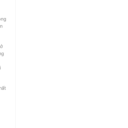
ong
ản
 ở
ng
i
hất