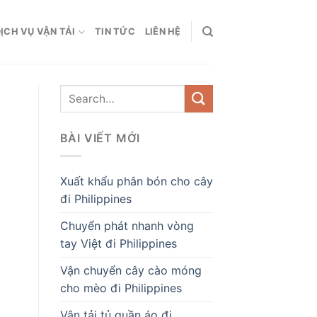
ỊCH VỤ VẬN TẢI
TIN TỨC
LIÊN HỆ
BÀI VIẾT MỚI
Xuất khẩu phân bón cho cây
đi Philippines
Chuyển phát nhanh vòng
tay Việt đi Philippines
Vận chuyển cây cào móng
cho mèo đi Philippines
Vận tải tủ quần áo đi