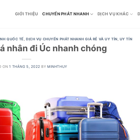
GIỚI THIỆU
CHUYỂN PHÁT NHANH
DỊCH VỤ KHÁC
D
NH QUỐC TẾ
,
DỊCH VỤ CHUYỂN PHÁT NHANH GIÁ RẺ VÀ UY TÍN
,
UY TÍN
cá nhân đi Úc nhanh chóng
D ON
1 THÁNG 5, 2022
BY
MINHTHUY