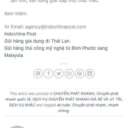
tận tình, sẵn sàng giải đáp mọi thắc mắc.
Xem thêm:
Email: agency@indochinapost.com
Indochina Post
Gửi hàng gia dụng đi Thái Lan
Gửi hàng thủ công mỹ nghệ từ Bình Phước sang
Malaysia
This entry was posted in
CHUYỂN PHÁT NHANH
,
Chuyển phát
nhanh quốc tế
,
DỊCH VỤ CHUYỂN PHÁT NHANH GIÁ RẺ VÀ UY TÍN
,
DỊCH VỤ KHÁC
and tagged
an toàn
,
Chuyển phát nhanh
,
nhanh
chóng
.