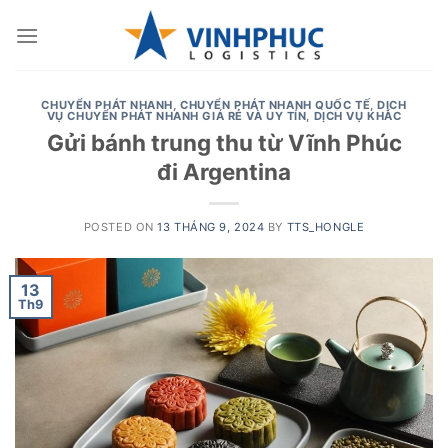
Skip
to
content
CHUYỂN PHÁT NHANH
,
CHUYỂN PHÁT NHANH QUỐC TẾ
,
DỊCH
VỤ CHUYỂN PHÁT NHANH GIÁ RẺ VÀ UY TÍN
,
DỊCH VỤ KHÁC
Gửi bánh trung thu từ Vĩnh Phúc
đi Argentina
POSTED ON
13 THÁNG 9, 2024
BY
TTS_HONGLE
13
Th9