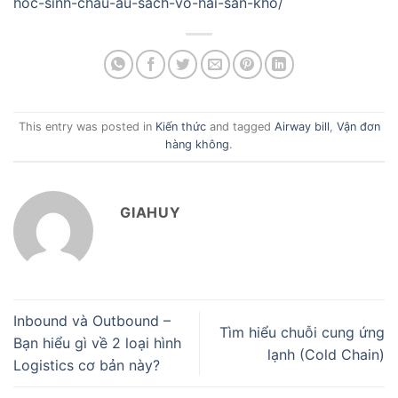
hoc-sinh-chau-au-sach-vo-hai-san-kho/
This entry was posted in
Kiến thức
and tagged
Airway bill
,
Vận đơn
hàng không
.
GIAHUY
Inbound và Outbound –
Tìm hiểu chuỗi cung ứng
Bạn hiểu gì về 2 loại hình
lạnh (Cold Chain)
Logistics cơ bản này?