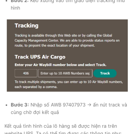
Bước 2:
Kéo xuống vào tìm giao diện tracking như
hình
Bước 3:
Nhập số AWB 97407973 → ấn nút track và
cùng chờ đợi kết quả
Kết quả tình hình của lô hàng sẽ được hiện ra trên
website UPS. Ta có thể tìm được các thông tin như: