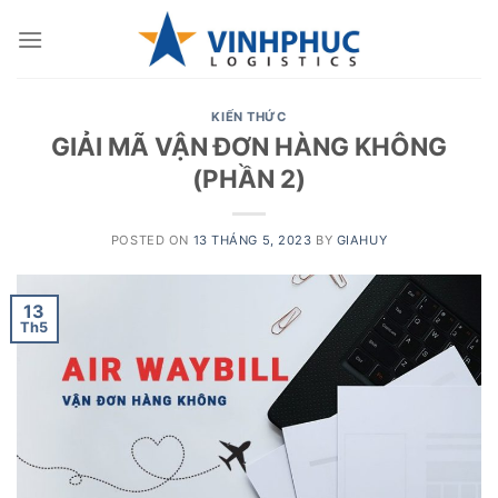
Skip
to
content
KIẾN THỨC
GIẢI MÃ VẬN ĐƠN HÀNG KHÔNG
(PHẦN 2)
POSTED ON
13 THÁNG 5, 2023
BY
GIAHUY
13
Th5