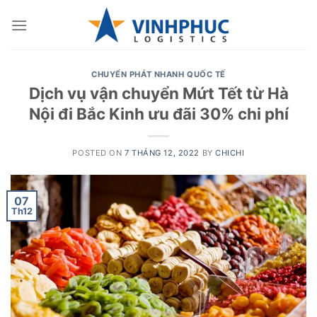
Skip
to
content
CHUYỂN PHÁT NHANH QUỐC TẾ
Dịch vụ vận chuyển Mứt Tết từ Hà
Nội đi Bắc Kinh ưu đãi 30% chi phí
POSTED ON
7 THÁNG 12, 2022
BY
CHICHI
07
Th12