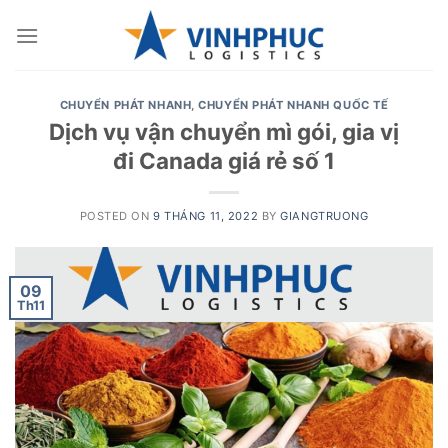
Skip
to
content
CHUYỂN PHÁT NHANH
,
CHUYỂN PHÁT NHANH QUỐC TẾ
Dịch vụ vận chuyển mì gói, gia vị
đi Canada giá rẻ số 1
POSTED ON
9 THÁNG 11, 2022
BY
GIANGTRUONG
09
Th11