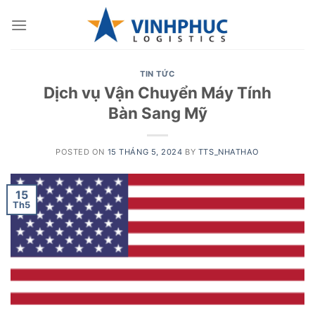
Skip
to
content
TIN TỨC
Dịch vụ Vận Chuyển Máy Tính
Bàn Sang Mỹ
POSTED ON
15 THÁNG 5, 2024
BY
TTS_NHATHAO
15
Th5