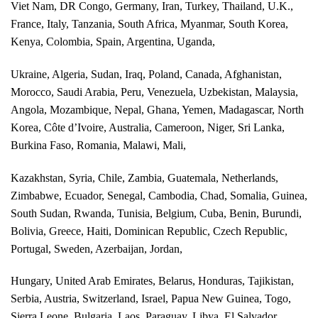
Viet Nam, DR Congo, Germany, Iran, Turkey,
Thailand, U.K.,
France, Italy, Tanzania, South Africa, Myanmar, South Korea,
Kenya, Colombia, Spain, Argentina, Uganda,
Ukraine, Algeria, Sudan, Iraq, Poland, Canada,
Afghanistan,
Morocco, Saudi Arabia, Peru, Venezuela, Uzbekistan, Malaysia,
Angola, Mozambique, Nepal, Ghana, Yemen, Madagascar, North
Korea, Côte d’Ivoire, Australia, Cameroon, Niger, Sri Lanka,
Burkina Faso, Romania, Malawi, Mali,
Kazakhstan, Syria, Chile, Zambia, Guatemala, Netherlands,
Zimbabwe, Ecuador, Senegal, Cambodia, Chad, Somalia, Guinea,
South Sudan, Rwanda, Tunisia, Belgium, Cuba, Benin, Burundi,
Bolivia, Greece, Haiti, Dominican Republic, Czech Republic,
Portugal, Sweden, Azerbaijan, Jordan,
Hungary, United Arab Emirates, Belarus, Honduras, Tajikistan,
Serbia, Austria, Switzerland, Israel, Papua New Guinea, Togo,
Sierra Leone, Bulgaria, Laos, Paraguay, Libya, El Salvador,